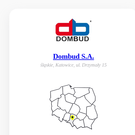
Dombud S.A.
śląskie, Katowice
,
ul. Drzymały 15