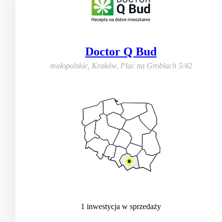
Doctor Q Bud
małopolskie, Kraków
,
Plac na Groblach 5/42
1
inwestycja
w sprzedaży