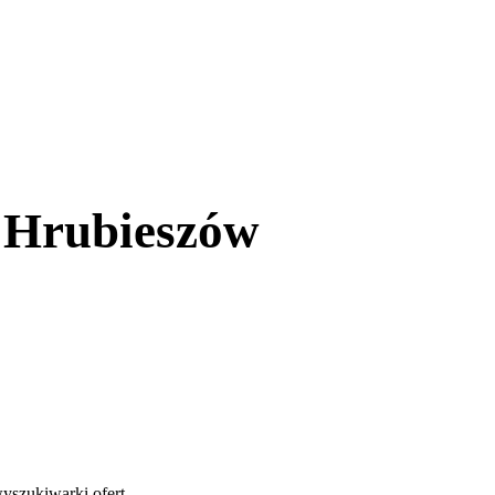
 Hrubieszów
yszukiwarki ofert
.