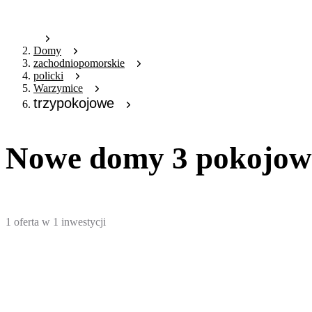
Domy
zachodniopomorskie
policki
Warzymice
trzypokojowe
Nowe domy 3 pokojowe
1
oferta
w
1
inwestycji