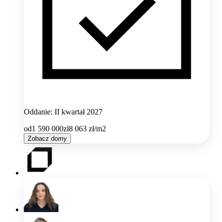
Oddanie: II kwartał 2027
od
1 590 000
zł
8 063
zł/m2
Zobacz domy