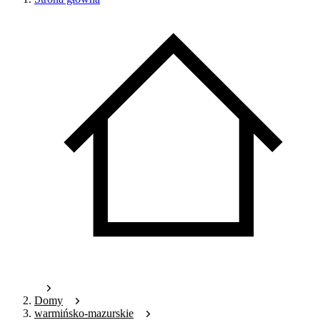
Domy
warmińsko-mazurskie