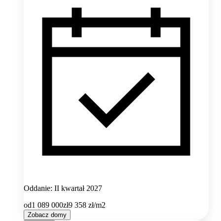
Oddanie: II kwartał 2027
od
1 089 000
zł
9 358
zł/m2
Zobacz domy