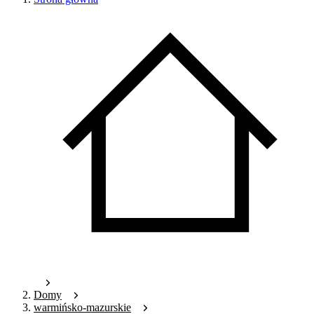
Domy
warmińsko-mazurskie