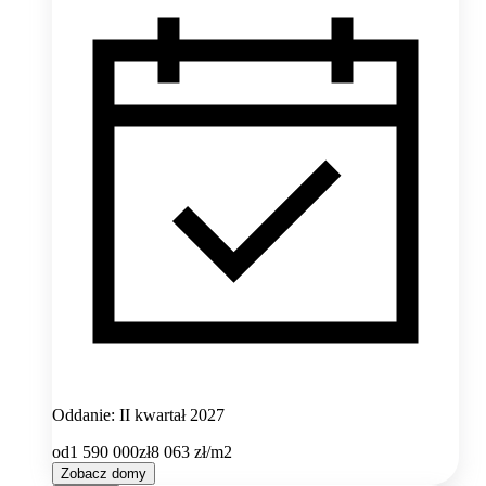
Oddanie: II kwartał 2027
od
1 590 000
zł
8 063
zł/m2
Zobacz domy