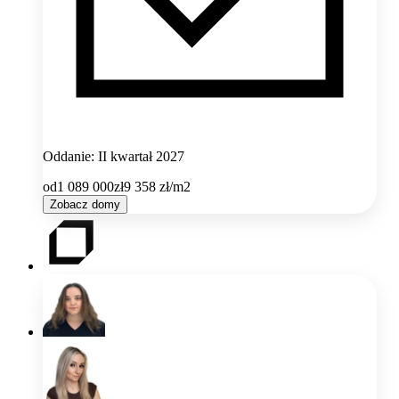
Oddanie: II kwartał 2027
od
1 089 000
zł
9 358
zł/m2
Zobacz domy