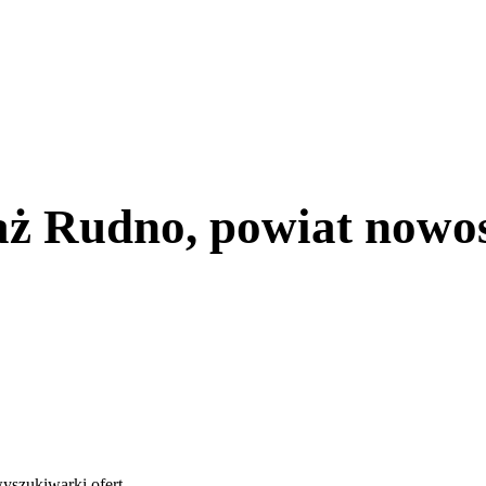
ż Rudno, powiat nowos
yszukiwarki ofert
.