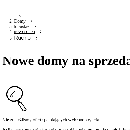
Domy
lubuskie
nowosolski
Rudno
Nowe domy na sprzeda
Nie znaleźliśmy ofert spełniających wybrane kryteria
Jeśli chcesz wyczyścić wyniki wyszukiwania, ponownie przejdź do
w