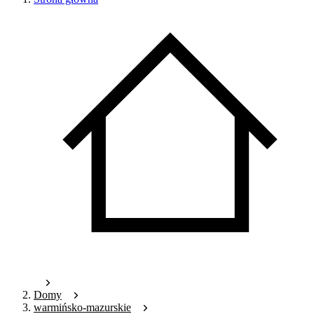
Domy
warmińsko-mazurskie