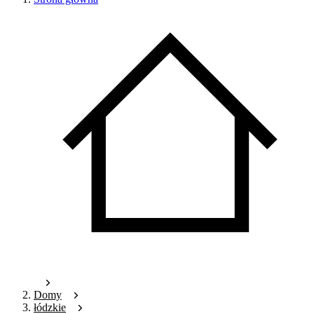
Domy
łódzkie