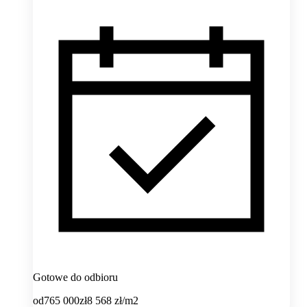
Gotowe do odbioru
od
765 000
zł
8 568
zł/m2