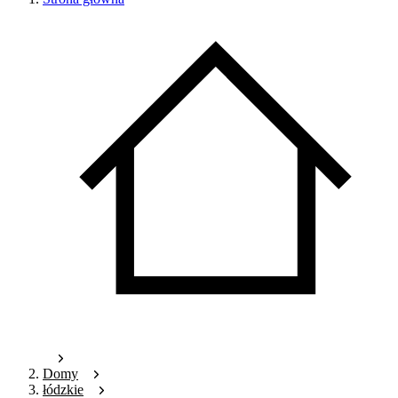
Domy
łódzkie