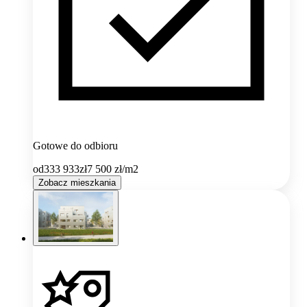
Gotowe do odbioru
od
333 933
zł
7 500
zł/m2
Zobacz mieszkania