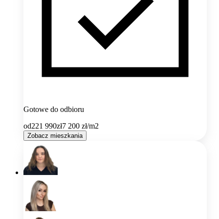
Gotowe do odbioru
od
221 990
zł
7 200
zł/m2
Zobacz mieszkania