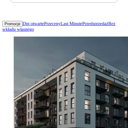
Dni otwarte
Przeceny
Last Minute
Przedsprzedaż
Bez
Promocje
wkładu własnego