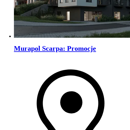
Murapol Scarpa
:
Promocje