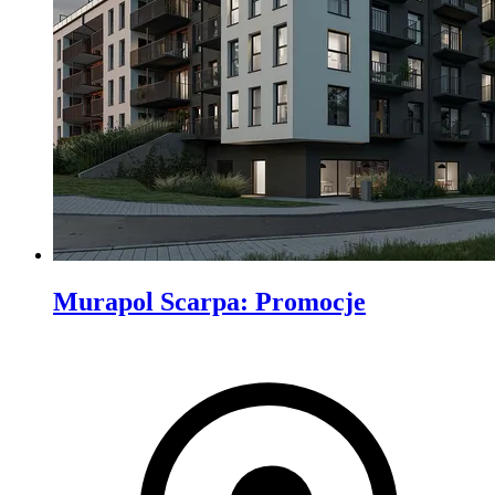
Murapol Scarpa
:
Promocje