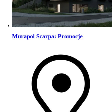
Murapol Scarpa
:
Promocje