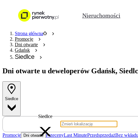
Nieruchomości
Strona główna
Promocje
Dni otwarte
Gdańsk
Siedlce
Dni otwarte u deweloperów
Gdańsk, Siedlc
Siedlce
Siedlce
Promocje
Przeceny
Last Minute
Przedsprzedaż
Bez wkładu
Dni otwarte