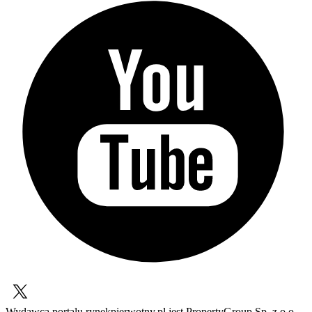
Wydawcą portalu rynekpierwotny.pl jest PropertyGroup Sp. z o.o.