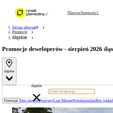
Nieruchomości
Strona główna
Promocje
śląskie
Promocje deweloperów
- sierpień 2026 ślą
śląskie
śląskie
Dni otwarte
Przeceny
Last Minute
Przedsprzedaż
Bez wkład
Promocje