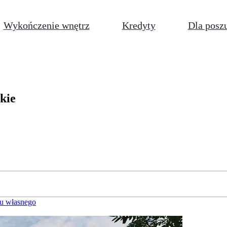
Wykończenie wnętrz
Kredyty
Dla posz
skie
u własnego