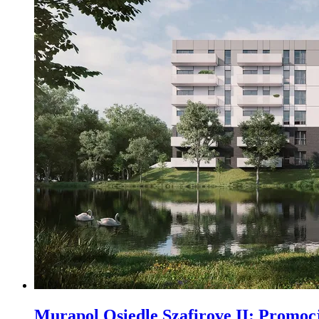
Murapol Osiedle Szafirove II
:
Promoc