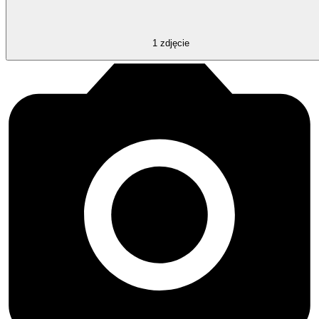
1
zdjęcie