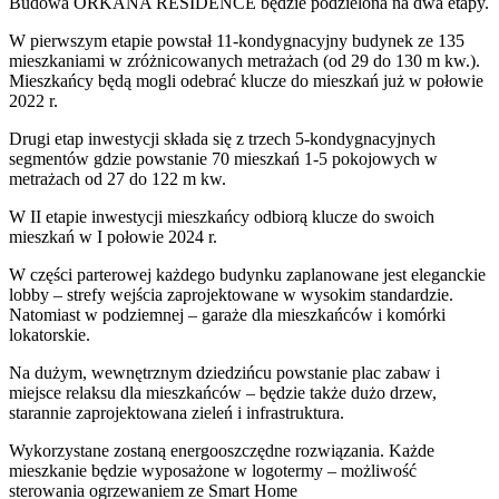
Budowa ORKANA RESIDENCE będzie podzielona na dwa etapy.
W pierwszym etapie powstał 11-kondygnacyjny budynek ze 135
mieszkaniami w zróżnicowanych metrażach (od 29 do 130 m kw.).
Mieszkańcy będą mogli odebrać klucze do mieszkań już w połowie
2022 r.
Drugi etap inwestycji składa się z trzech 5-kondygnacyjnych
segmentów gdzie powstanie 70 mieszkań 1-5 pokojowych w
metrażach od 27 do 122 m kw.
W II etapie inwestycji mieszkańcy odbiorą klucze do swoich
mieszkań w I połowie 2024 r.
W części parterowej każdego budynku zaplanowane jest eleganckie
lobby – strefy wejścia zaprojektowane w wysokim standardzie.
Natomiast w podziemnej – garaże dla mieszkańców i komórki
lokatorskie.
Na dużym, wewnętrznym dziedzińcu powstanie plac zabaw i
miejsce relaksu dla mieszkańców – będzie także dużo drzew,
starannie zaprojektowana zieleń i infrastruktura.
Wykorzystane zostaną energooszczędne rozwiązania. Każde
mieszkanie będzie wyposażone w logotermy – możliwość
sterowania ogrzewaniem ze Smart Home