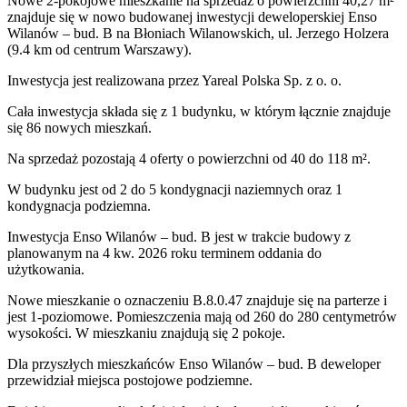
Nowe 2-pokojowe mieszkanie na sprzedaż o powierzchni 40,27 m²
znajduje się w nowo
budowanej
inwestycji deweloperskiej
Enso
Wilanów – bud. B
na Błoniach Wilanowskich
,
ul. Jerzego Holzera
(9.4 km od centrum Warszawy).
Inwestycja
jest realizowana
przez
Yareal Polska Sp. z o. o.
Cała inwestycja składa się z
1
budynku
,
w którym
łącznie znajduje
się 86 nowych mieszkań.
Na sprzedaż pozostają 4 oferty o powierzchni od 40 do 118 m².
W budynku jest od 2 do 5 kondygnacji naziemnych
oraz 1
kondygnacja podziemna.
Inwestycja Enso Wilanów – bud. B jest w trakcie budowy z
planowanym na 4 kw. 2026 roku terminem oddania do
użytkowania
.
Nowe mieszkanie
o oznaczeniu
B.8.0.47
znajduje się na parterze
i
jest
1
-poziomow
e
. Pomieszczenia mają
od 260 do 280
centymetrów
wysokości. W
mieszkaniu
znajdują
się
2
pokoje
.
Dla przyszłych mieszkańców
Enso Wilanów – bud. B
deweloper
przewidział
miejsca postojowe podziemne
.