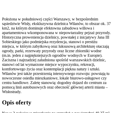
Położona w południowej części Warszawy, w bezpośrednim
sąsiedztwie Wisły, ekskluzywna dzielnica Wilanów, to obszar ok. 37
km2, na którym dominuje efektowna zabudowa willowa i
apartamentowa wkomponowana w niepowtarzalny pejzaż przyrody.
Historyczna proweniencja dzielnicy, powstałej z inicjatywy Jana III
Sobieskiego jako podmiejska rezydencja, stanowi o prestiżu
miejsca, w którym zabytkową oraz luksusową architekturę otaczają
ogrody, parki, rezerwaty przyrody oraz liczne zbiorniki wodne
(m.in. jeden z najpiękniejszych ogrodów wodnych w Europie).
Zaciszna i najrzadziej zaludniona spośród warszawskich dzielnic,
stanowi od lat wymarzone miejsce wypoczynku, rekreacji,
komfortowego życia oraz kontemplacji piękna natury i sztuki.
Wilanów jest także przestrzenią intensywnego rozwoju: powstają tu
nowoczesne osiedla mieszkaniowe, lokale biurowo-usługowe czy
centra handlowe. Zaletę stanowią: dogodny dojazd do centrum za
pomocą linii autobusowych oraz obecność głównej arterii miasta –
Wisłostrady.
Opis oferty