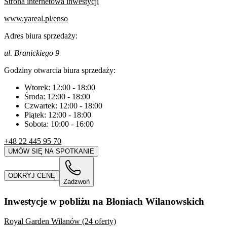
Strona internetowa inwestycji
www.yareal.pl/enso
Adres biura sprzedaży:
ul. Branickiego 9
Godziny otwarcia biura sprzedaży:
Wtorek:
12:00
-
18:00
Środa:
12:00
-
18:00
Czwartek:
12:00
-
18:00
Piątek:
12:00
-
18:00
Sobota:
10:00
-
16:00
+48 22 445 95 70
UMÓW SIĘ NA SPOTKANIE
ODKRYJ CENĘ
Zadzwoń
Inwestycje w pobliżu na Błoniach Wilanowskich
Royal Garden Wilanów (24 oferty)