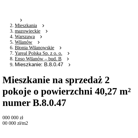
Mieszkania
mazowieckie
Warszawa
Wilanów
Błonia Wilanowskie
Yareal Polska Sp. z o. o.
Enso Wilanów – bud. B
Mieszkanie: B.8.0.47
Mieszkanie na sprzedaż 2
pokoje o powierzchni 40,27 m²
numer B.8.0.47
000 000
zł
00 000
zł
/m2