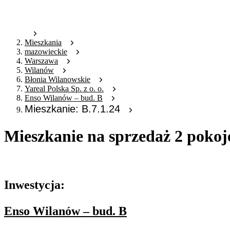
Mieszkania
mazowieckie
Warszawa
Wilanów
Błonia Wilanowskie
Yareal Polska Sp. z o. o.
Enso Wilanów – bud. B
Mieszkanie: B.7.1.24
Mieszkanie na sprzedaż 2 pokoj
Oferta archiwalna
Inwestycja:
Enso Wilanów – bud. B