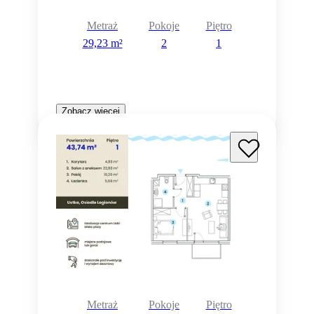
Metraż
Pokoje
Piętro
29,23 m²
2
1
Zobacz więcej
Metraż
Pokoje
Piętro