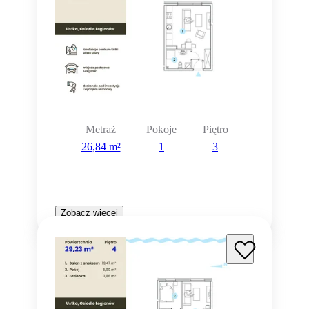
Metraż
Pokoje
Piętro
26,84 m²
1
3
Zobacz więcej