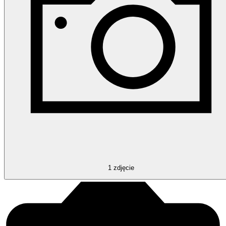
1
zdjęcie