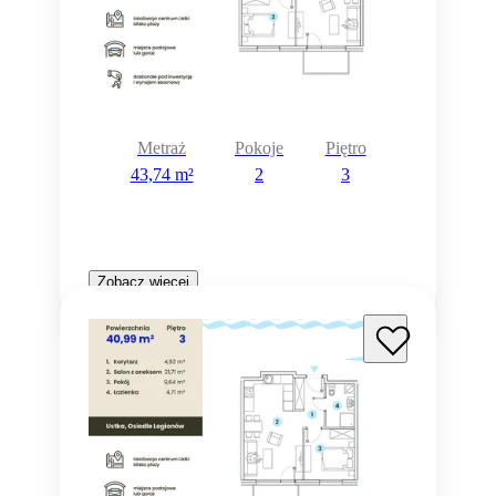
Metraż
Pokoje
Piętro
43,74 m²
2
3
Zobacz więcej