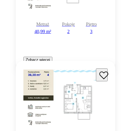
Metraż
Pokoje
Piętro
40,99 m²
2
3
Zobacz więcej