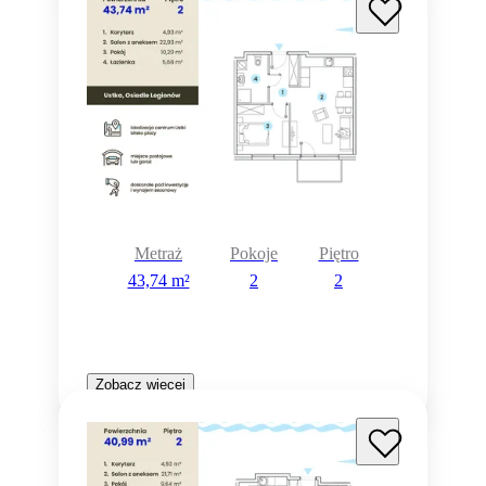
Metraż
Pokoje
Piętro
43,74 m²
2
2
Zobacz więcej