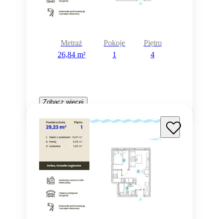
Metraż
Pokoje
Piętro
26,84 m²
1
4
Zobacz więcej