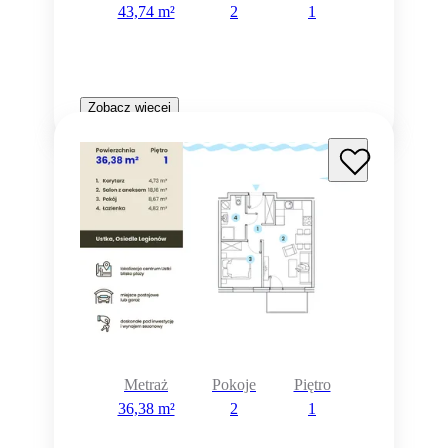
43,74 m²
2
1
Zobacz więcej
Metraż
Pokoje
Piętro
36,38 m²
2
1