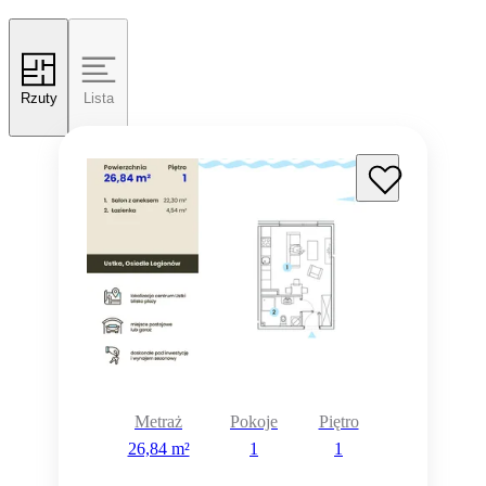
Rzuty
Lista
Metraż
Pokoje
Piętro
26,84 m²
1
1