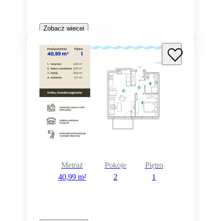
Zobacz więcej
Metraż
Pokoje
Piętro
40,99 m²
2
1