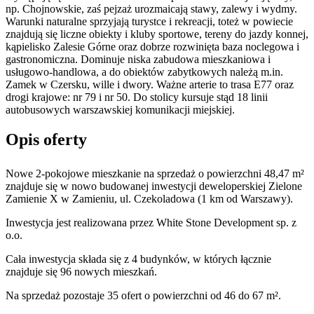
np. Chojnowskie, zaś pejzaż urozmaicają stawy, zalewy i wydmy.
Warunki naturalne sprzyjają turystce i rekreacji, toteż w powiecie
znajdują się liczne obiekty i kluby sportowe, tereny do jazdy konnej,
kąpielisko Zalesie Górne oraz dobrze rozwinięta baza noclegowa i
gastronomiczna. Dominuje niska zabudowa mieszkaniowa i
usługowo-handlowa, a do obiektów zabytkowych należą m.in.
Zamek w Czersku, wille i dwory. Ważne arterie to trasa E77 oraz
drogi krajowe: nr 79 i nr 50. Do stolicy kursuje stąd 18 linii
autobusowych warszawskiej komunikacji miejskiej.
Opis oferty
Nowe 2-pokojowe mieszkanie na sprzedaż o powierzchni 48,47 m²
znajduje się w nowo
budowanej
inwestycji deweloperskiej
Zielone
Zamienie X
w Zamieniu
,
ul. Czekoladowa
(1 km od Warszawy).
Inwestycja
jest realizowana
przez
White Stone Development sp. z
o.o.
Cała inwestycja składa się z
4
budynków
,
w których
łącznie
znajduje się 96 nowych mieszkań.
Na sprzedaż pozostaje 35 ofert o powierzchni od 46 do 67 m².