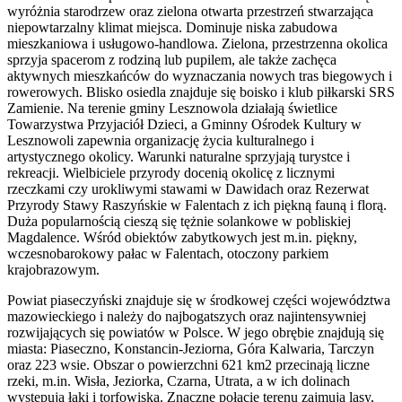
wyróżnia starodrzew oraz zielona otwarta przestrzeń stwarzająca
niepowtarzalny klimat miejsca. Dominuje niska zabudowa
mieszkaniowa i usługowo-handlowa. Zielona, przestrzenna okolica
sprzyja spacerom z rodziną lub pupilem, ale także zachęca
aktywnych mieszkańców do wyznaczania nowych tras biegowych i
rowerowych. Blisko osiedla znajduje się boisko i klub piłkarski SRS
Zamienie. Na terenie gminy Lesznowola działają świetlice
Towarzystwa Przyjaciół Dzieci, a Gminny Ośrodek Kultury w
Lesznowoli zapewnia organizację życia kulturalnego i
artystycznego okolicy. Warunki naturalne sprzyjają turystce i
rekreacji. Wielbiciele przyrody docenią okolicę z licznymi
rzeczkami czy urokliwymi stawami w Dawidach oraz Rezerwat
Przyrody Stawy Raszyńskie w Falentach z ich piękną fauną i florą.
Duża popularnością cieszą się tężnie solankowe w pobliskiej
Magdalence. Wśród obiektów zabytkowych jest m.in. piękny,
wczesnobarokowy pałac w Falentach, otoczony parkiem
krajobrazowym.
Powiat piaseczyński znajduje się w środkowej części województwa
mazowieckiego i należy do najbogatszych oraz najintensywniej
rozwijających się powiatów w Polsce. W jego obrębie znajdują się
miasta: Piaseczno, Konstancin-Jeziorna, Góra Kalwaria, Tarczyn
oraz 223 wsie. Obszar o powierzchni 621 km2 przecinają liczne
rzeki, m.in. Wisła, Jeziorka, Czarna, Utrata, a w ich dolinach
występują łąki i torfowiska. Znaczne połacie terenu zajmują lasy,