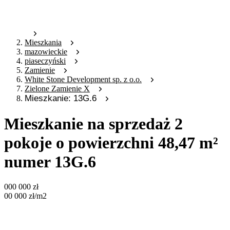
Mieszkania
mazowieckie
piaseczyński
Zamienie
White Stone Development sp. z o.o.
Zielone Zamienie X
Mieszkanie: 13G.6
Mieszkanie na sprzedaż 2
pokoje o powierzchni 48,47 m²
numer 13G.6
000 000
zł
00 000
zł
/m2