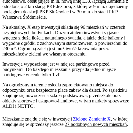
autobusowe, obsługujące m.in. nową linię L33, łączącą Zamienie z
oddaloną o 2 km stacją PKP Jeziorki, z której w 9 min. dojedziemy
pociągiem do stacji PKP Służewiec i w 30 min. do stacji PKP
Warszawa Śródmieście.
Na aktualny, X etap inwestycji składa się 96 mieszkań w czterech
trzypiętrowych budynkach. Dużym atutem inwestycji są jasne
wnętrza z dużą ilością naturalnego światła, a także duże balkony i
wygodne ogródki z zachowanym starodrzewem, o powierzchni do
230 m². Ogromną zaletą jest możliwość kreowania przez
mieszkańców zieleni we własnym otoczeniu.
Inwestycja wyposażona jest w miejsca parkingowe przed
budynkami. Do każdego mieszkania przypada jedno miejsce
parkingowe w cenie tylko 1 zł!
Na ogrodzonym terenie osiedla zaprojektowano miejsca do
odpoczynku oraz bezpieczne place zabaw dla dzieci. Po sąsiedzku
znajduje się nowoczesna szkoła podstawowa, przedszkole oraz
obiekty sportowe i usługowo-handlowe, w tym markety spożywcze
ALDI i NETTO.
Mieszkanie
znajduje się w inwestycji
Zielone Zamienie X
, w której
znajduje
się w sprzedaży jeszcze
27
podobnych nowych mieszkań
.