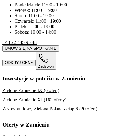
Poniedziałek:
11:00
-
19:00
Wtorek:
11:00
-
19:00
Środa:
11:00
-
19:00
Czwartek:
11:00
-
19:00
Piątek:
11:00
-
19:00
Sobota:
10:00
-
14:00
+48 22 445 95 48
UMÓW SIĘ NA SPOTKANIE
ODKRYJ CENĘ
Zadzwoń
Inwestycje w pobliżu w Zamieniu
Zielone Zamienie IX (6 ofert)
Zielone Zamienie XI (162 oferty)
Zespół willowy Zielona Polana - etap 6 (20 ofert)
Oferty w Zamieniu