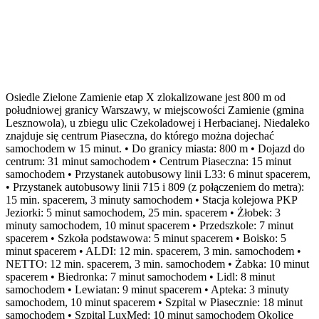
Osiedle Zielone Zamienie etap X zlokalizowane jest 800 m od
południowej granicy Warszawy, w miejscowości Zamienie (gmina
Lesznowola), u zbiegu ulic Czekoladowej i Herbacianej. Niedaleko
znajduje się centrum Piaseczna, do którego można dojechać
samochodem w 15 minut. • Do granicy miasta: 800 m • Dojazd do
centrum: 31 minut samochodem • Centrum Piaseczna: 15 minut
samochodem • Przystanek autobusowy linii L33: 6 minut spacerem,
• Przystanek autobusowy linii 715 i 809 (z połączeniem do metra):
15 min. spacerem, 3 minuty samochodem • Stacja kolejowa PKP
Jeziorki: 5 minut samochodem, 25 min. spacerem • Żłobek: 3
minuty samochodem, 10 minut spacerem • Przedszkole: 7 minut
spacerem • Szkoła podstawowa: 5 minut spacerem • Boisko: 5
minut spacerem • ALDI: 12 min. spacerem, 3 min. samochodem •
NETTO: 12 min. spacerem, 3 min. samochodem • Żabka: 10 minut
spacerem • Biedronka: 7 minut samochodem • Lidl: 8 minut
samochodem • Lewiatan: 9 minut spacerem • Apteka: 3 minuty
samochodem, 10 minut spacerem • Szpital w Piasecznie: 18 minut
samochodem • Szpital LuxMed: 10 minut samochodem Okolicę