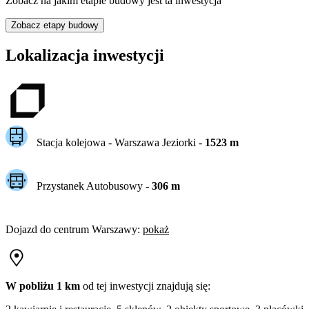
Zobacz na jakim etapie budowy jest ta inwestycja
Zobacz etapy budowy
Lokalizacja inwestycji
Stacja kolejowa -
Warszawa Jeziorki
-
1523
m
Przystanek Autobusowy
-
306
m
Dojazd do centrum
Warszawy
:
pokaż
W pobliżu 1 km
od tej
inwestycji
znajdują się: