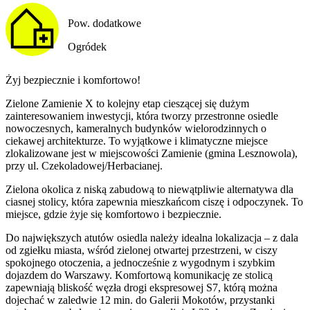
Pow. dodatkowe
Ogródek
Żyj bezpiecznie i komfortowo!
Zielone Zamienie X to kolejny etap cieszącej się dużym
zainteresowaniem inwestycji, która tworzy przestronne osiedle
nowoczesnych, kameralnych budynków wielorodzinnych o
ciekawej architekturze. To wyjątkowe i klimatyczne miejsce
zlokalizowane jest w miejscowości Zamienie (gmina Lesznowola),
przy ul. Czekoladowej/Herbacianej.
Zielona okolica z niską zabudową to niewątpliwie alternatywa dla
ciasnej stolicy, która zapewnia mieszkańcom ciszę i odpoczynek. To
miejsce, gdzie żyje się komfortowo i bezpiecznie.
Do największych atutów osiedla należy idealna lokalizacja – z dala
od zgiełku miasta, wśród zielonej otwartej przestrzeni, w ciszy
spokojnego otoczenia, a jednocześnie z wygodnym i szybkim
dojazdem do Warszawy. Komfortową komunikację ze stolicą
zapewniają bliskość węzła drogi ekspresowej S7, którą można
dojechać w zaledwie 12 min. do Galerii Mokotów, przystanki