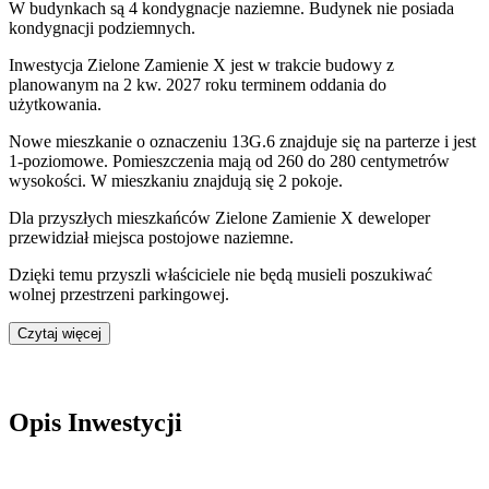
W budynkach są 4 kondygnacje naziemne
. Budynek nie posiada
kondygnacji podziemnych.
Inwestycja Zielone Zamienie X jest w trakcie budowy z
planowanym na 2 kw. 2027 roku terminem oddania do
użytkowania
.
Nowe mieszkanie
o oznaczeniu
13G.6
znajduje się na parterze
i jest
1
-poziomow
e
. Pomieszczenia mają
od 260 do 280
centymetrów
wysokości. W
mieszkaniu
znajdują
się
2
pokoje
.
Dla przyszłych mieszkańców
Zielone Zamienie X
deweloper
przewidział
miejsca postojowe naziemne
.
Dzięki temu przyszli właściciele nie będą musieli poszukiwać
wolnej przestrzeni parkingowej.
Czytaj więcej
Opis Inwestycji