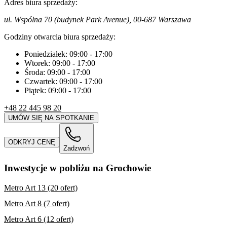
Adres biura sprzedaży:
ul. Wspólna 70 (budynek Park Avenue), 00-687 Warszawa
Godziny otwarcia biura sprzedaży:
Poniedziałek:
09:00
-
17:00
Wtorek:
09:00
-
17:00
Środa:
09:00
-
17:00
Czwartek:
09:00
-
17:00
Piątek:
09:00
-
17:00
+48 22 445 98 20
UMÓW SIĘ NA SPOTKANIE
ODKRYJ CENĘ
Zadzwoń
Inwestycje w pobliżu na Grochowie
Metro Art 13 (20 ofert)
Metro Art 8 (7 ofert)
Metro Art 6 (12 ofert)