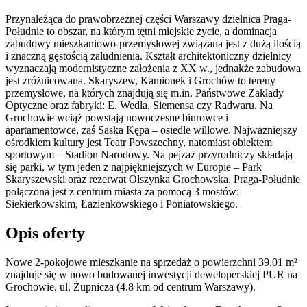
Przynależąca do prawobrzeżnej części Warszawy dzielnica Praga-
Południe to obszar, na którym tętni miejskie życie, a dominacja
zabudowy mieszkaniowo-przemysłowej związana jest z dużą ilością
i znaczną gęstością zaludnienia. Kształt architektoniczny dzielnicy
wyznaczają modernistyczne założenia z XX w., jednakże zabudowa
jest zróżnicowana. Skaryszew, Kamionek i Grochów to tereny
przemysłowe, na których znajdują się m.in. Państwowe Zakłady
Optyczne oraz fabryki: E. Wedla, Siemensa czy Radwaru. Na
Grochowie wciąż powstają nowoczesne biurowce i
apartamentowce, zaś Saska Kępa – osiedle willowe. Najważniejszy
ośrodkiem kultury jest Teatr Powszechny, natomiast obiektem
sportowym – Stadion Narodowy. Na pejzaż przyrodniczy składają
się parki, w tym jeden z najpiękniejszych w Europie – Park
Skaryszewski oraz rezerwat Olszynka Grochowska. Praga-Południe
połączona jest z centrum miasta za pomocą 3 mostów:
Siekierkowskim, Łazienkowskiego i Poniatowskiego.
Opis oferty
Nowe 2-pokojowe mieszkanie na sprzedaż o powierzchni 39,01 m²
znajduje się w nowo
budowanej
inwestycji deweloperskiej
PUR
na
Grochowie
,
ul. Żupnicza
(4.8 km od centrum Warszawy).