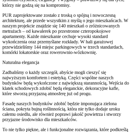
którzy nie godzą się na kompromisy.
PUR zaprojektowane zostało z troską o spójną i nowoczesną
architekturę, ale przede wszystkim z myślą o jego mieszkańcach. W
naszym projekcie znajdzie się 140 mieszkań o zróżnicowanych
metrażach – od kawalerek po przestronne czteropokojowe
apartamenty. Każde mieszkanie cechuje wysoki standard
wykończenia oraz przemyślane rozkłady. W hali garażowej
przewidzieliśmy 144 miejsc parkingowych w trzech standardach,
komórki lokatorskie oraz rowerownio-wózkownię.
Naturalna elegancja
Zadbaliśmy o każdy szczegół, abyście mogli cieszyć się
najwyższym komfortem i estetyką. Części wspólne naszych
budynków będą wykończone z największą starannością, Wejścia do
klatek schodowych zdobić będą eleganckie, dekoracyjne kafle,
które stworzą przyjazną atmosferę już od progu.
Fasadę naszych budynków zdobić będzie imponująca zielona
ściana, pokryta bujną roślinnością, która nie tylko dodaje uroku
całemu osiedlu, ale również poprawi jakość powietrza i stworzy
przyjazne środowisko dla mieszkańców.
To nie tylko piękne, ale i funkcjonalne rozwiązania, które podkreślą