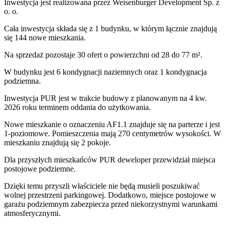
Inwestycja
jest realizowana
przez
Weisenburger Development Sp. z
o. o.
Cała inwestycja składa się z
1
budynku
,
w którym
łącznie znajdują
się 144 nowe mieszkania.
Na sprzedaż pozostaje 30 ofert o powierzchni od 28 do 77 m².
W budynku jest 6 kondygnacji naziemnych
oraz 1 kondygnacja
podziemna.
Inwestycja PUR jest w trakcie budowy z planowanym na 4 kw.
2026 roku terminem oddania do użytkowania
.
Nowe mieszkanie
o oznaczeniu
AF1.1
znajduje się na parterze
i jest
1
-poziomow
e
. Pomieszczenia mają
270
centymetrów wysokości. W
mieszkaniu
znajdują
się
2
pokoje
.
Dla przyszłych mieszkańców
PUR
deweloper przewidział
miejsca
postojowe podziemne
.
Dzięki temu przyszli właściciele nie będą musieli poszukiwać
wolnej przestrzeni parkingowej.
Dodatkowo, miejsce postojowe w
garażu podziemnym zabezpiecza przed niekorzystnymi warunkami
atmosferycznymi.