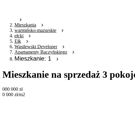
Mieszkania
warmińsko-mazurskie
ełcki
Ełk
Wasilewski Developer
Apartamenty Baczyńskiego
Mieszkanie: 1
Mieszkanie na sprzedaż 3 pokoj
000 000
zł
0 000
zł
/m2