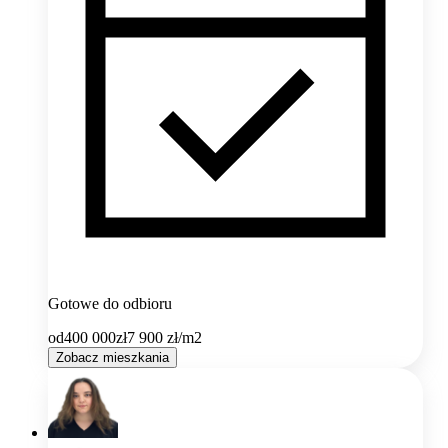
Gotowe do odbioru
od
400 000
zł
7 900
zł/m2
Zobacz mieszkania