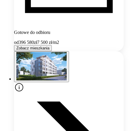
Gotowe do odbioru
od
396 580
zł
7 500
zł/m2
Zobacz mieszkania