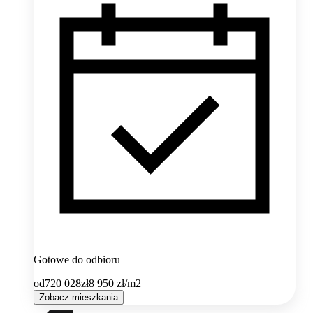
Gotowe do odbioru
od
720 028
zł
8 950
zł/m2
Zobacz mieszkania