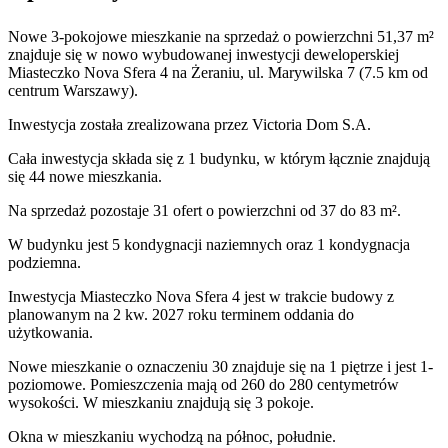
Nowe 3-pokojowe mieszkanie na sprzedaż o powierzchni 51,37 m²
znajduje się w nowo
wybudowanej
inwestycji deweloperskiej
Miasteczko Nova Sfera 4
na Żeraniu
,
ul. Marywilska
7
(7.5 km od
centrum Warszawy).
Inwestycja
została zrealizowana
przez
Victoria Dom S.A.
Cała inwestycja składa się z
1
budynku
,
w którym
łącznie znajdują
się 44 nowe mieszkania.
Na sprzedaż pozostaje 31 ofert o powierzchni od 37 do 83 m².
W budynku jest 5 kondygnacji naziemnych
oraz 1 kondygnacja
podziemna.
Inwestycja Miasteczko Nova Sfera 4 jest w trakcie budowy z
planowanym na 2 kw. 2027 roku terminem oddania do
użytkowania
.
Nowe mieszkanie
o oznaczeniu
30
znajduje się na 1 piętrze
i jest
1
-
poziomow
e
. Pomieszczenia mają
od 260 do 280
centymetrów
wysokości. W
mieszkaniu
znajdują
się
3
pokoje
.
Okna w mieszkaniu wychodzą na północ, południe.