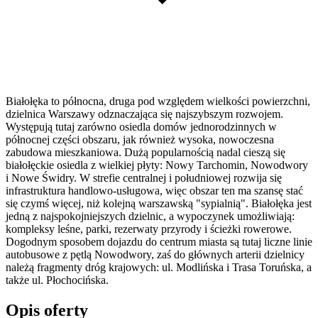
Białołęka to północna, druga pod względem wielkości powierzchni,
dzielnica Warszawy odznaczająca się najszybszym rozwojem.
Występują tutaj zarówno osiedla domów jednorodzinnych w
północnej części obszaru, jak również wysoka, nowoczesna
zabudowa mieszkaniowa. Dużą popularnością nadal cieszą się
białołęckie osiedla z wielkiej płyty: Nowy Tarchomin, Nowodwory
i Nowe Świdry. W strefie centralnej i południowej rozwija się
infrastruktura handlowo-usługowa, więc obszar ten ma szansę stać
się czymś więcej, niż kolejną warszawską "sypialnią". Białołęka jest
jedną z najspokojniejszych dzielnic, a wypoczynek umożliwiają:
kompleksy leśne, parki, rezerwaty przyrody i ścieżki rowerowe.
Dogodnym sposobem dojazdu do centrum miasta są tutaj liczne linie
autobusowe z pętlą Nowodwory, zaś do głównych arterii dzielnicy
należą fragmenty dróg krajowych: ul. Modlińska i Trasa Toruńska, a
także ul. Płochocińska.
Opis oferty