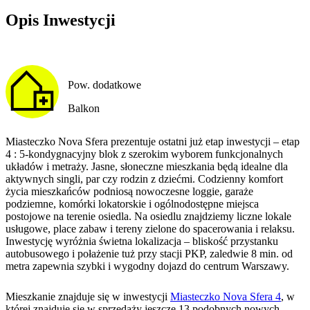
Opis Inwestycji
Pow. dodatkowe
Balkon
Miasteczko Nova Sfera prezentuje ostatni już etap inwestycji – etap
4 : 5-kondygnacyjny blok z szerokim wyborem funkcjonalnych
układów i metraży. Jasne, słoneczne mieszkania będą idealne dla
aktywnych singli, par czy rodzin z dziećmi. Codzienny komfort
życia mieszkańców podniosą nowoczesne loggie, garaże
podziemne, komórki lokatorskie i ogólnodostępne miejsca
postojowe na terenie osiedla. Na osiedlu znajdziemy liczne lokale
usługowe, place zabaw i tereny zielone do spacerowania i relaksu.
Inwestycję wyróżnia świetna lokalizacja – bliskość przystanku
autobusowego i połażenie tuż przy stacji PKP, zaledwie 8 min. od
metra zapewnia szybki i wygodny dojazd do centrum Warszawy.
Mieszkanie
znajduje się w inwestycji
Miasteczko Nova Sfera 4
, w
której
znajduje
się w sprzedaży jeszcze
13
podobnych nowych