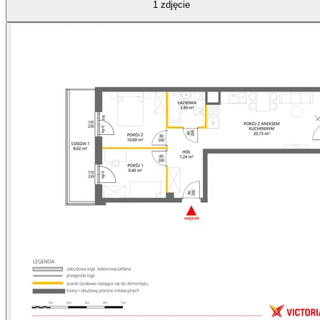
1
zdjęcie