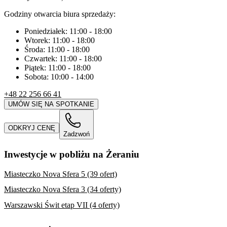
Godziny otwarcia biura sprzedaży:
Poniedziałek:
11:00
-
18:00
Wtorek:
11:00
-
18:00
Środa:
11:00
-
18:00
Czwartek:
11:00
-
18:00
Piątek:
11:00
-
18:00
Sobota:
10:00
-
14:00
+48 22 256 66 41
UMÓW SIĘ NA SPOTKANIE
ODKRYJ CENĘ
Zadzwoń
Inwestycje w pobliżu na Żeraniu
Miasteczko Nova Sfera 5 (39 ofert)
Miasteczko Nova Sfera 3 (34 oferty)
Warszawski Świt etap VII (4 oferty)