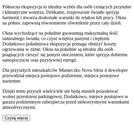
Północna ekspozycja to idealny wybór dla osób ceniących przytulne
i klimatyczne wnętrza. Delikatne, rozproszone światło sprzyja
harmonii i stwarza doskonałe warunki do relaksu lub pracy. Okna
na północ zapewnią równomierne oświetlenie przez cały dzień.
Okna wychodzące na południe gwarantują maksymalną ilość
naturalnego światła, co czyni wnętrza jasnymi i ciepłymi.
Dodatkowo południowa ekspozycja pomaga obniżyć koszty
ogrzewania w zimie. Okna na południe są idealne dla osób
pragnących cieszyć się jasnym otoczeniem, które sprzyja dobremu
samopoczuciu oraz pozytywnej energii.
Dla przyszłych mieszkańców
Miasteczko Nova Sfera 4
deweloper
przewidział
miejsca postojowe podziemne, miejsca postojowe
naziemne
.
Dzięki temu przyszli właściciele nie będą musieli poszukiwać
wolnej przestrzeni parkingowej.
Dodatkowo, miejsce postojowe w
garażu podziemnym zabezpiecza przed niekorzystnymi warunkami
atmosferycznymi.
Czytaj więcej