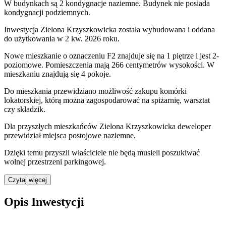
W budynkach są 2 kondygnacje naziemne
. Budynek nie posiada
kondygnacji podziemnych.
Inwestycja Zielona Krzyszkowicka została wybudowana i oddana
do użytkowania w 2 kw. 2026 roku
.
Nowe mieszkanie
o oznaczeniu
F2
znajduje się na 1 piętrze
i jest
2
-
poziomow
e
. Pomieszczenia mają
266
centymetrów wysokości. W
mieszkaniu
znajdują
się
4
pokoje
.
Do
mieszkania
przewidziano możliwość zakupu komórki
lokatorskiej
, którą można zagospodarować na spiżarnię, warsztat
czy składzik.
Dla przyszłych mieszkańców
Zielona Krzyszkowicka
deweloper
przewidział
miejsca postojowe naziemne
.
Dzięki temu przyszli właściciele nie będą musieli poszukiwać
wolnej przestrzeni parkingowej.
Czytaj więcej
Opis Inwestycji