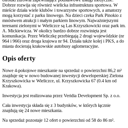
Dobrze rozwija się również wielicka infrastruktura sportowa. W
mieście działa wiele klubów i towarzystw sportowych, a amatorzy
mogą korzystać z parku linowego. Na dzieci czeka Park Pinokio z
mnóstwem atrakcji i małym parkiem linowym. Najważniejszymi
terenami zielonymi w Wieliczce są Las Krzyszkowicki oraz park im.
A. Mickiewicza. W okolicy bardzo dobrze rozwinięta jest
komunikacja. Przez Wieliczkę przebiegają 2 drogi wojewódzkie (nr
964 i 966) oraz droga krajowa nr 94. Działa także kolej i PKS, a do
miasta docierają krakowskie autobusy aglomeracyjne.
Opis oferty
Nowe 4-pokojowe mieszkanie na sprzedaż o powierzchni 86,2 m²
znajduje się w nowo
budowanej
inwestycji deweloperskiej
Zielona
Krzyszkowicka
w Wieliczce
,
ul. Krzyszkowicka
67
(0.4 km od
Krakowa).
Inwestycja
jest realizowana
przez
Veridia Development Sp. z o.o.
Cała inwestycja składa się z
3
budynków
,
w których
łącznie
znajdują się 24 nowe mieszkania.
Na sprzedaż pozostaje 12 ofert o powierzchni od 58 do 86 m².