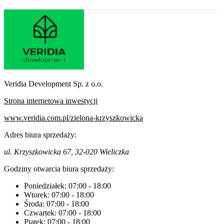
Veridia Development Sp. z o.o.
Strona internetowa inwestycji
www.veridia.com.pl/zielona-krzyszkowicka
Adres biura sprzedaży:
ul. Krzyszkowicka 67, 32-020 Wieliczka
Godziny otwarcia biura sprzedaży:
Poniedziałek:
07:00
-
18:00
Wtorek:
07:00
-
18:00
Środa:
07:00
-
18:00
Czwartek:
07:00
-
18:00
Piątek:
07:00
-
18:00