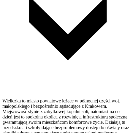
Wieliczka to miasto powiatowe leżące w północnej części woj.
małopolskiego i bezpośrednio sąsiadujące z Krakowem.
Miejscowość słynie z zabytkowej kopalni soli, natomiast na co
dzień jest to spokojna okolica z rozwiniętą infrastrukturą społeczną,
gwarantującą swoim mieszkańcom komfortowe życie. Działają tu
przedszkola i szkoły dające bezproblemowy dostęp do oświaty oraz
ośrodki zdrowia zapewniające podstawowe usługi medyczne.