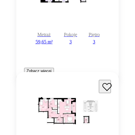
Metraż
Pokoje
Piętro
59,65 m²
3
3
Zobacz więcej
Rezerwacja