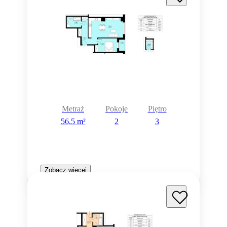
Metraż
Pokoje
Piętro
56,5 m²
2
3
Zobacz więcej