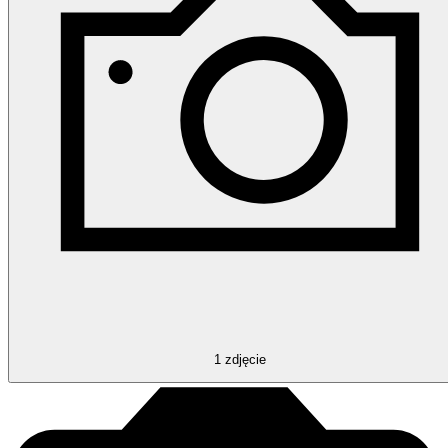
1
zdjęcie