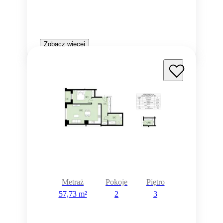
Zobacz więcej
Metraż
Pokoje
Piętro
57,73 m²
2
3