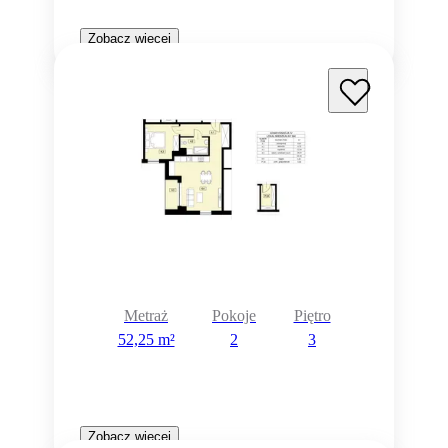
Zobacz więcej
Metraż
Pokoje
Piętro
52,25 m²
2
3
Zobacz więcej