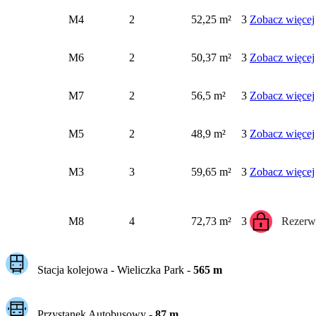
M4
2
52,25 m²
3
Zobacz więcej
M6
2
50,37 m²
3
Zobacz więcej
M7
2
56,5 m²
3
Zobacz więcej
M5
2
48,9 m²
3
Zobacz więcej
M3
3
59,65 m²
3
Zobacz więcej
M8
4
72,73 m²
3
Rezerw
Stacja kolejowa -
Wieliczka Park
-
565
m
Przystanek Autobusowy
-
87
m