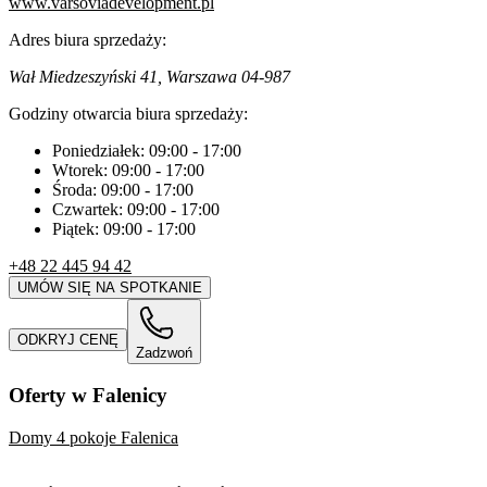
www.varsoviadevelopment.pl
Adres biura sprzedaży:
Wał Miedzeszyński 41, Warszawa 04-987
Godziny otwarcia biura sprzedaży:
Poniedziałek:
09:00
-
17:00
Wtorek:
09:00
-
17:00
Środa:
09:00
-
17:00
Czwartek:
09:00
-
17:00
Piątek:
09:00
-
17:00
+48 22 445 94 42
UMÓW SIĘ NA SPOTKANIE
ODKRYJ CENĘ
Zadzwoń
Oferty w Falenicy
Domy 4 pokoje Falenica