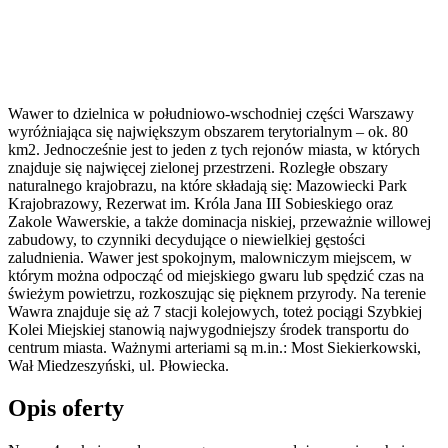
Wawer to dzielnica w południowo-wschodniej części Warszawy
wyróżniająca się największym obszarem terytorialnym – ok. 80
km2. Jednocześnie jest to jeden z tych rejonów miasta, w których
znajduje się najwięcej zielonej przestrzeni. Rozległe obszary
naturalnego krajobrazu, na które składają się: Mazowiecki Park
Krajobrazowy, Rezerwat im. Króla Jana III Sobieskiego oraz
Zakole Wawerskie, a także dominacja niskiej, przeważnie willowej
zabudowy, to czynniki decydujące o niewielkiej gęstości
zaludnienia. Wawer jest spokojnym, malowniczym miejscem, w
którym można odpocząć od miejskiego gwaru lub spędzić czas na
świeżym powietrzu, rozkoszując się pięknem przyrody. Na terenie
Wawra znajduje się aż 7 stacji kolejowych, toteż pociągi Szybkiej
Kolei Miejskiej stanowią najwygodniejszy środek transportu do
centrum miasta. Ważnymi arteriami są m.in.: Most Siekierkowski,
Wał Miedzeszyński, ul. Płowiecka.
Opis oferty