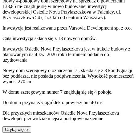
Nowy 4-pokojowy dom szeregowy na sprzedaż o powierzchni
138,85 m²
znajduje się w nowo
budowanej
inwestycji
deweloperskiej
Osiedle Nova Przylaszczkova
w Falenicy
,
ul.
Przylaszczkowa
54
(15.3 km od centrum Warszawy).
Inwestycja
jest realizowana
przez
Varsovia Development sp. z o.o.
Cała inwestycja składa się z
18
nowych domów.
Inwestycja Osiedle Nova Przylaszczkova jest w trakcie budowy z
planowanym na 4 kw. 2026 roku terminem oddania do
użytkowania
.
Nowy dom
szeregowy
o oznaczeniu
7
,
składa się z 3 kondygnacji
bez poddasza
,
nie posiada podpiwniczenia
. Wysokość pomieszczeń
wynosi
270
cm.
W domu
szeregowym
numer
7
znajdują się
się
4
pokoje
.
Do domu
przynależy
ogródek o powierzchni 40 m²
.
Dla przyszłych mieszkańców Osiedle Nova Przylaszczkova
deweloper przewidział
miejsca postojowe naziemne
Czytaj więcej