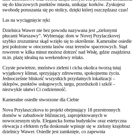
się do kluczowych punktów miasta, unikając korków. Zyskujesz
swobodę poruszania się po stolicy, dzięki której oszczędzasz czas!
Las na wyciągnięcie ręki
Dzielnica Wawer nie bez powodu nazywana jest „zielonymi
płucami Warszawy”. Wybierając dom w Novej Przylaczkovej
szybko zrozumiesz skąd wzięło się to określenie. Kameralne osiedle
jest położone w otoczeniu lasów oraz terenów spacerowych. Stąd
rowerem w kilka minut możesz dotrzeć nad Wisłę, gdzie znajdziesz
m.in. plażę idealną na weekendowy relaks.
Czyste powietrze, mnóstwo zieleni i cicha okolica tworzą tutaj
wyjątkowy klimat, sprzyjający zdrowemu, spokojnemu życiu.
Jednocześnie bliskość wszystkich przydatnych lokalizacji –
sklepów, punktów usługowych, targu, przedszkoli i szkół –
niezwykle ułatwi Ci codzienność.
Kameralne osiedle stworzone dla Ciebie
Nova Przylaszczkova to projekt obejmujący 18 przestronnych
domów w zabudowie bliźniaczej, zaprojektowanych w
nowoczesnym stylu. Elegancka forma budynków oraz estetyczna
elewacja z efektem ryfla doskonale wpisuje się w zielony krajobraz
dzielnicy Wawer. Osiedle jest zamknięte, co zapewnia