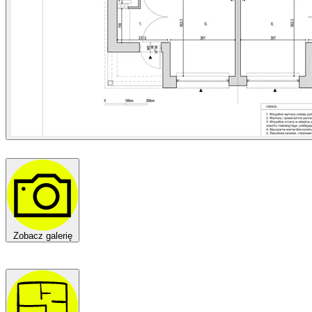
Zobacz galerię