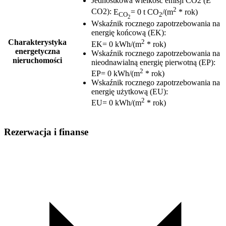
Jednostkowa wielkość emisji CO2 (E
2
CO2)
:
E
= 0 t CO
/(m
* rok)
CO
2
2
Wskaźnik rocznego zapotrzebowania na
energię końcową (EK)
:
2
Charakterystyka
EK= 0 kWh/(m
* rok)
energetyczna
Wskaźnik rocznego zapotrzebowania na
nieruchomości
nieodnawialną energię pierwotną (EP)
:
2
EP= 0 kWh/(m
* rok)
Wskaźnik rocznego zapotrzebowania na
energię użytkową (EU)
:
2
EU= 0 kWh/(m
* rok)
Rezerwacja i finanse