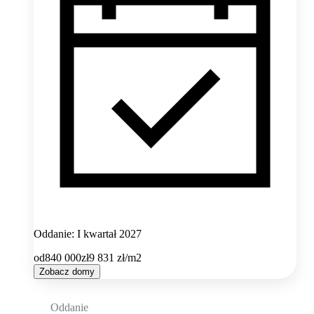
Oddanie: I kwartał 2027
od
840 000
zł
9 831
zł/m2
Zobacz domy
Oddanie