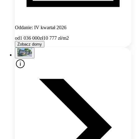
Oddanie: IV kwartał 2026
od
1 036 000
zł
10 777
zł/m2
Zobacz domy