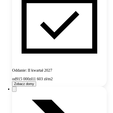
Oddanie: II kwartał 2027
od
915 000
zł
11 603
zł/m2
Zobacz domy