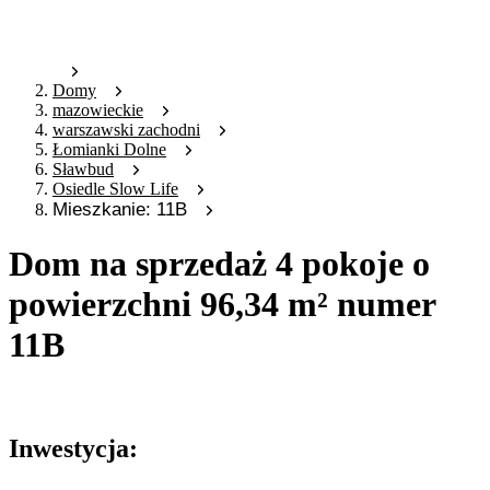
Domy
mazowieckie
warszawski zachodni
Łomianki Dolne
Sławbud
Osiedle Slow Life
Mieszkanie: 11B
Dom na sprzedaż 4 pokoje o
powierzchni 96,34 m² numer
11B
Oferta archiwalna
Inwestycja: