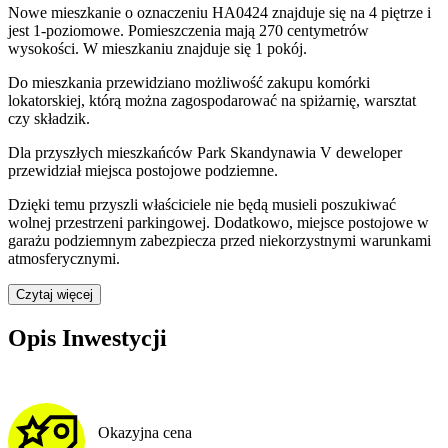
Nowe mieszkanie
o oznaczeniu
HA0424
znajduje się na 4 piętrze
i
jest
1
-poziomow
e
. Pomieszczenia mają
270
centymetrów
wysokości. W
mieszkaniu
znajduje
się
1
pokój
.
Do
mieszkania
przewidziano możliwość zakupu komórki
lokatorskiej
, którą można zagospodarować na spiżarnię, warsztat
czy składzik.
Dla przyszłych mieszkańców
Park Skandynawia V
deweloper
przewidział
miejsca postojowe podziemne
.
Dzięki temu przyszli właściciele nie będą musieli poszukiwać
wolnej przestrzeni parkingowej.
Dodatkowo, miejsce postojowe w
garażu podziemnym zabezpiecza przed niekorzystnymi warunkami
atmosferycznymi.
Czytaj więcej
Opis Inwestycji
Okazyjna cena