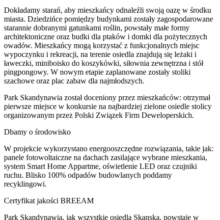
Dokładamy starań, aby mieszkańcy odnaleźli swoją oazę w środku
miasta. Dziedzińce pomiędzy budynkami zostały zagospodarowane
starannie dobranymi gatunkami roślin, powstały małe formy
architektoniczne oraz budki dla ptaków i domki dla pożytecznych
owadów. Mieszkańcy mogą korzystać z funkcjonalnych miejsc
wypoczynku i rekreacji, na terenie osiedla znajdują się leżaki i
ławeczki, miniboisko do koszykówki, siłownia zewnętrzna i stół
pingpongowy. W nowym etapie zaplanowane zostały stoliki
szachowe oraz plac zabaw dla najmłodszych.
Park Skandynawia został doceniony przez mieszkańców: otrzymał
pierwsze miejsce w konkursie na najbardziej zielone osiedle stolicy
organizowanym przez Polski Związek Firm Deweloperskich.
Dbamy o środowisko
W projekcie wykorzystano energooszczędne rozwiązania, takie jak:
panele fotowoltaiczne na dachach zasilające wybrane mieszkania,
system Smart Home Appartme, oświetlenie LED oraz czujniki
ruchu. Blisko 100% odpadów budowlanych poddamy
recyklingowi.
Certyfikat jakości BREEAM
Park Skandynawia, jak wszystkie osiedla Skanska, powstaje w