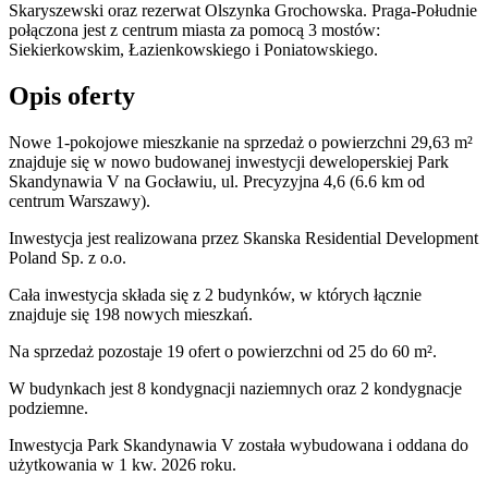
Skaryszewski oraz rezerwat Olszynka Grochowska. Praga-Południe
połączona jest z centrum miasta za pomocą 3 mostów:
Siekierkowskim, Łazienkowskiego i Poniatowskiego.
Opis oferty
Nowe 1-pokojowe mieszkanie na sprzedaż o powierzchni 29,63 m²
znajduje się w nowo
budowanej
inwestycji deweloperskiej
Park
Skandynawia V
na Gocławiu
,
ul. Precyzyjna
4,6
(6.6 km od
centrum Warszawy).
Inwestycja
jest realizowana
przez
Skanska Residential Development
Poland Sp. z o.o.
Cała inwestycja składa się z
2
budynków
,
w których
łącznie
znajduje się 198 nowych mieszkań.
Na sprzedaż pozostaje 19 ofert o powierzchni od 25 do 60 m².
W budynkach jest 8 kondygnacji naziemnych
oraz 2 kondygnacje
podziemne.
Inwestycja Park Skandynawia V została wybudowana i oddana do
użytkowania w 1 kw. 2026 roku
.