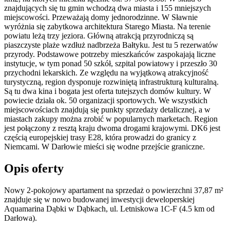
znajdujących się tu gmin wchodzą dwa miasta i 155 mniejszych
miejscowości. Przeważają domy jednorodzinne. W Sławnie
wyróżnia się zabytkowa architektura Starego Miasta. Na terenie
powiatu leżą trzy jeziora. Główną atrakcją przyrodniczą są
piaszczyste plaże wzdłuż nadbrzeża Bałtyku. Jest tu 5 rezerwatów
przyrody. Podstawowe potrzeby mieszkańców zaspokajają liczne
instytucje, w tym ponad 50 szkół, szpital powiatowy i przeszło 30
przychodni lekarskich. Ze względu na wyjątkową atrakcyjność
turystyczną, region dysponuje rozwiniętą infrastrukturą kulturalną.
Są tu dwa kina i bogata jest oferta tutejszych domów kultury. W
powiecie działa ok. 50 organizacji sportowych. We wszystkich
miejscowościach znajdują się punkty sprzedaży detalicznej, a w
miastach zakupy można zrobić w popularnych marketach. Region
jest połączony z resztą kraju dwoma drogami krajowymi. DK6 jest
częścią europejskiej trasy E28, która prowadzi do granicy z
Niemcami. W Darłowie mieści się wodne przejście graniczne.
Opis oferty
Nowy 2-pokojowy apartament na sprzedaż o powierzchni 37,87 m²
znajduje się w nowo
budowanej
inwestycji deweloperskiej
Aquamarina Dąbki
w Dąbkach
,
ul. Letniskowa
1C-F
(4.5 km od
Darłowa).