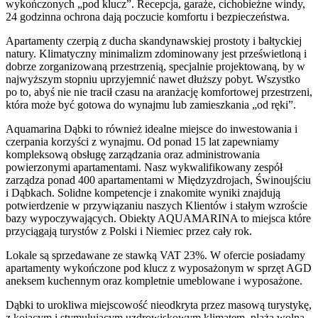
wykończonych „pod klucz”. Recepcja, garaże, cichobieżne windy,
24 godzinna ochrona dają poczucie komfortu i bezpieczeństwa.
Apartamenty czerpią z ducha skandynawskiej prostoty i bałtyckiej
natury. Klimatyczny minimalizm zdominowany jest prześwietloną i
dobrze zorganizowaną przestrzenią, specjalnie projektowaną, by w
najwyższym stopniu uprzyjemnić nawet dłuższy pobyt. Wszystko
po to, abyś nie nie tracił czasu na aranżację komfortowej przestrzeni,
która może być gotowa do wynajmu lub zamieszkania „od ręki”.
Aquamarina Dąbki to również idealne miejsce do inwestowania i
czerpania korzyści z wynajmu. Od ponad 15 lat zapewniamy
kompleksową obsługę zarządzania oraz administrowania
powierzonymi apartamentami. Nasz wykwalifikowany zespół
zarządza ponad 400 apartamentami w Międzyzdrojach, Świnoujściu
i Dąbkach. Solidne kompetencje i znakomite wyniki znajdują
potwierdzenie w przywiązaniu naszych Klientów i stałym wzroście
bazy wypoczywających. Obiekty AQUAMARINA to miejsca które
przyciągają turystów z Polski i Niemiec przez cały rok.
Lokale są sprzedawane ze stawką VAT 23%. W ofercie posiadamy
apartamenty wykończone pod klucz z wyposażonym w sprzęt AGD
aneksem kuchennym oraz kompletnie umeblowane i wyposażone.
Dąbki to urokliwa miejscowość nieodkryta przez masową turystykę,
z kojącym i stymulującym uzdrowiskowym klimatem, plażą wolną