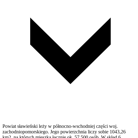
Powiat sławieński leży w północno-wschodniej części woj.
zachodniopomorskiego. Jego powierzchnia liczy sobie 1043,26
km2, na których mieszka łącznie ok. 57 500 osób. W skład 6