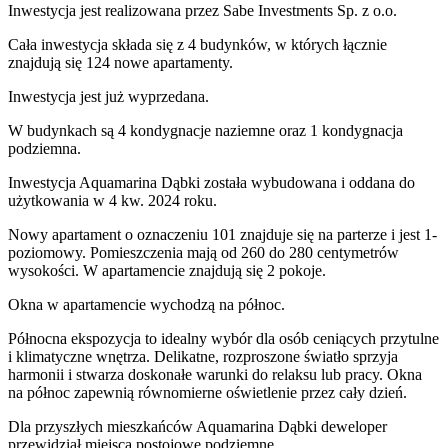
Inwestycja
jest realizowana
przez
Sabe Investments Sp. z o.o.
Cała inwestycja składa się z
4
budynków
,
w których
łącznie
znajdują się 124 nowe apartamenty.
Inwestycja jest już wyprzedana.
W budynkach są 4 kondygnacje naziemne
oraz 1 kondygnacja
podziemna.
Inwestycja Aquamarina Dąbki została wybudowana i oddana do
użytkowania w 4 kw. 2024 roku
.
Nowy apartament
o oznaczeniu
101
znajduje się na parterze
i jest
1
-
poziomow
y
. Pomieszczenia mają
od 260 do 280
centymetrów
wysokości. W
apartamencie
znajdują
się
2
pokoje
.
Okna w apartamencie wychodzą na północ.
Północna ekspozycja to idealny wybór dla osób ceniących przytulne
i klimatyczne wnętrza. Delikatne, rozproszone światło sprzyja
harmonii i stwarza doskonałe warunki do relaksu lub pracy. Okna
na północ zapewnią równomierne oświetlenie przez cały dzień.
Dla przyszłych mieszkańców
Aquamarina Dąbki
deweloper
przewidział
miejsca postojowe podziemne
.