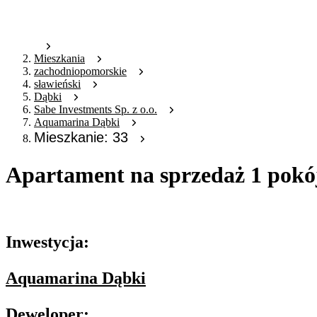
Mieszkania
zachodniopomorskie
sławieński
Dąbki
Sabe Investments Sp. z o.o.
Aquamarina Dąbki
Mieszkanie: 33
Apartament na sprzedaż 1 pokó
Oferta nieaktywna
Inwestycja:
Aquamarina Dąbki
Deweloper: