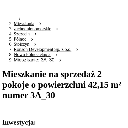
Mieszkania
zachodniopomorskie
Szczecin
Północ
Stołczyn
Ronson Development Sp. z o.o.
Nowa Północ etap 2
Mieszkanie: 3A_30
Mieszkanie na sprzedaż 2
pokoje o powierzchni 42,15 m²
numer 3A_30
Oferta nieaktywna
Inwestycja: