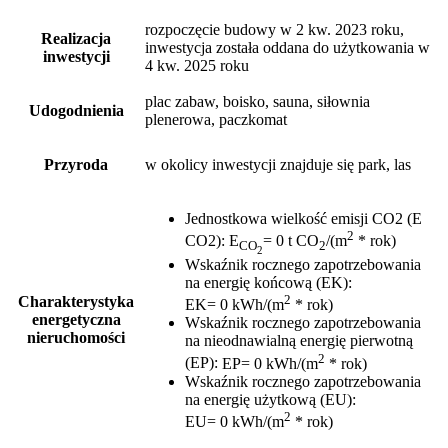
rozpoczęcie budowy w 2 kw. 2023 roku,
Realizacja
inwestycja została oddana do użytkowania w
inwestycji
4 kw. 2025 roku
plac zabaw, boisko, sauna, siłownia
Udogodnienia
plenerowa, paczkomat
Przyroda
w okolicy inwestycji znajduje się park, las
Jednostkowa wielkość emisji CO2 (E
2
CO2)
:
E
= 0 t CO
/(m
* rok)
CO
2
2
Wskaźnik rocznego zapotrzebowania
na energię końcową (EK)
:
2
Charakterystyka
EK= 0 kWh/(m
* rok)
energetyczna
Wskaźnik rocznego zapotrzebowania
nieruchomości
na nieodnawialną energię pierwotną
2
(EP)
:
EP= 0 kWh/(m
* rok)
Wskaźnik rocznego zapotrzebowania
na energię użytkową (EU)
:
2
EU= 0 kWh/(m
* rok)