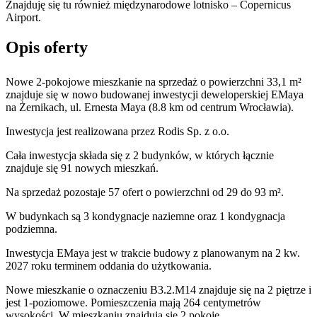
Znajduję się tu również międzynarodowe lotnisko – Copernicus
Airport.
Opis oferty
Nowe 2-pokojowe mieszkanie na sprzedaż o powierzchni 33,1 m²
znajduje się w nowo
budowanej
inwestycji deweloperskiej
EMaya
na Żernikach
,
ul. Ernesta Maya
(8.8 km od centrum Wrocławia).
Inwestycja
jest realizowana
przez
Rodis Sp. z o.o.
Cała inwestycja składa się z
2
budynków
,
w których
łącznie
znajduje się 91 nowych mieszkań.
Na sprzedaż pozostaje 57 ofert o powierzchni od 29 do 93 m².
W budynkach są 3 kondygnacje naziemne
oraz 1 kondygnacja
podziemna.
Inwestycja EMaya jest w trakcie budowy z planowanym na 2 kw.
2027 roku terminem oddania do użytkowania
.
Nowe mieszkanie
o oznaczeniu
B3.2.M14
znajduje się na 2 piętrze
i
jest
1
-poziomow
e
. Pomieszczenia mają
264
centymetrów
wysokości. W
mieszkaniu
znajdują
się
2
pokoje
.