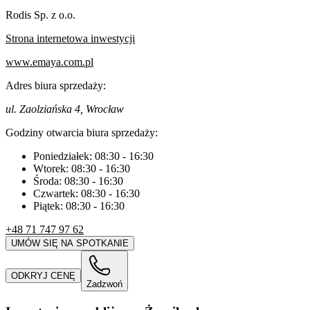
Rodis Sp. z o.o.
Strona internetowa inwestycji
www.emaya.com.pl
Adres biura sprzedaży:
ul. Zaolziańska 4, Wrocław
Godziny otwarcia biura sprzedaży:
Poniedziałek:
08:30
-
16:30
Wtorek:
08:30
-
16:30
Środa:
08:30
-
16:30
Czwartek:
08:30
-
16:30
Piątek:
08:30
-
16:30
+48 71 747 97 62
UMÓW SIĘ NA SPOTKANIE
ODKRYJ CENĘ
Zadzwoń