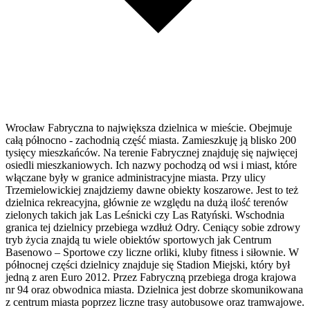
Wrocław Fabryczna to największa dzielnica w mieście. Obejmuje
całą północno - zachodnią część miasta. Zamieszkuję ją blisko 200
tysięcy mieszkańców. Na terenie Fabrycznej znajduję się najwięcej
osiedli mieszkaniowych. Ich nazwy pochodzą od wsi i miast, które
włączane były w granice administracyjne miasta. Przy ulicy
Trzemielowickiej znajdziemy dawne obiekty koszarowe. Jest to też
dzielnica rekreacyjna, głównie ze względu na dużą ilość terenów
zielonych takich jak Las Leśnicki czy Las Ratyński. Wschodnia
granica tej dzielnicy przebiega wzdłuż Odry. Ceniący sobie zdrowy
tryb życia znajdą tu wiele obiektów sportowych jak Centrum
Basenowo – Sportowe czy liczne orliki, kluby fitness i siłownie. W
północnej części dzielnicy znajduje się Stadion Miejski, który był
jedną z aren Euro 2012. Przez Fabryczną przebiega droga krajowa
nr 94 oraz obwodnica miasta. Dzielnica jest dobrze skomunikowana
z centrum miasta poprzez liczne trasy autobusowe oraz tramwajowe.