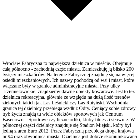
Wrocław Fabryczna to największa dzielnica w mieście. Obejmuje
całą północno - zachodnią część miasta. Zamieszkuję ją blisko 200
tysięcy mieszkańców. Na terenie Fabrycznej znajduję się najwięcej
osiedli mieszkaniowych. Ich nazwy pochodzą od wsi i miast, które
włączane były w granice administracyjne miasta. Przy ulicy
Trzemielowickiej znajdziemy dawne obiekty koszarowe. Jest to też
dzielnica rekreacyjna, głównie ze względu na dużą ilość terenów
zielonych takich jak Las Leśnicki czy Las Ratyński. Wschodnia
granica tej dzielnicy przebiega wzdłuż Odry. Ceniący sobie zdrowy
tryb życia znajdą tu wiele obiektów sportowych jak Centrum
Basenowo – Sportowe czy liczne orliki, kluby fitness i siłownie. W
północnej części dzielnicy znajduje się Stadion Miejski, który był
jedną z aren Euro 2012. Przez Fabryczną przebiega droga krajowa
nr 94 oraz obwodnica miasta. Dzielnica jest dobrze skomunikowana