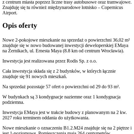
z centrum miasta poprzez liczne trasy autobusowe oraz tramwajowe.
Znajduję się tu również międzynarodowe lotnisko – Copernicus
Airport.
Opis oferty
Nowe 2-pokojowe mieszkanie na sprzedaż o powierzchni 36,02 m²
znajduje się w nowo
budowanej
inwestycji deweloperskiej
EMaya
na Żernikach
,
ul. Ernesta Maya
(8.8 km od centrum Wrocławia).
Inwestycja
jest realizowana
przez
Rodis Sp. z o.o.
Cała inwestycja składa się z
2
budynków
,
w których
łącznie
znajduje się 91 nowych mieszkań.
Na sprzedaż pozostaje 57 ofert o powierzchni od 29 do 93 m².
W budynkach są 3 kondygnacje naziemne
oraz 1 kondygnacja
podziemna.
Inwestycja EMaya jest w trakcie budowy z planowanym na 2 kw.
2027 roku terminem oddania do użytkowania
.
Nowe mieszkanie
o oznaczeniu
B1.2.M24
znajduje się na 2 piętrze
i
jest
1
-poziomow
e
. Pomieszczenia mają
264
centymetrów