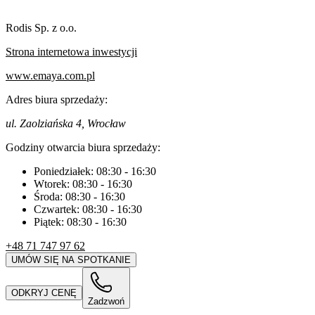
Rodis Sp. z o.o.
Strona internetowa inwestycji
www.emaya.com.pl
Adres biura sprzedaży:
ul. Zaolziańska 4, Wrocław
Godziny otwarcia biura sprzedaży:
Poniedziałek:
08:30
-
16:30
Wtorek:
08:30
-
16:30
Środa:
08:30
-
16:30
Czwartek:
08:30
-
16:30
Piątek:
08:30
-
16:30
+48 71 747 97 62
UMÓW SIĘ NA SPOTKANIE
ODKRYJ CENĘ
Zadzwoń