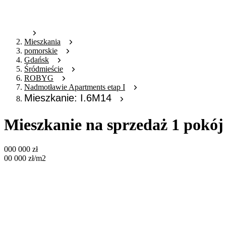
Mieszkania
pomorskie
Gdańsk
Śródmieście
ROBYG
Nadmotławie Apartments etap I
Mieszkanie: I.6M14
Mieszkanie na sprzedaż 1 pokój
000 000
zł
00 000
zł
/m2