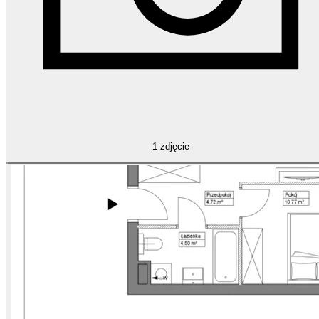
1
zdjęcie