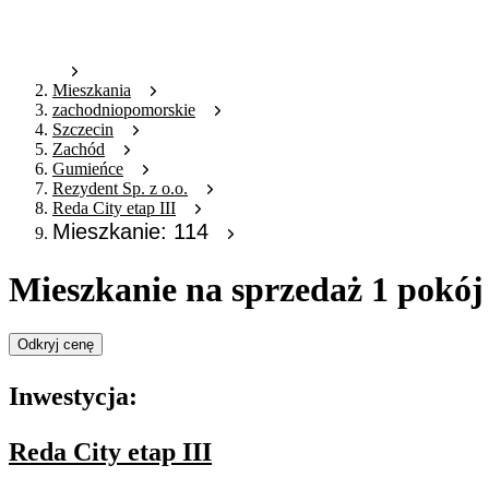
Mieszkania
zachodniopomorskie
Szczecin
Zachód
Gumieńce
Rezydent Sp. z o.o.
Reda City etap III
Mieszkanie: 114
Mieszkanie na sprzedaż 1 pokój
Odkryj cenę
Inwestycja:
Reda City etap III