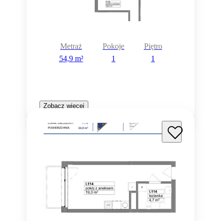
Metraż
Pokoje
Piętro
54,9 m²
1
1
Zobacz więcej