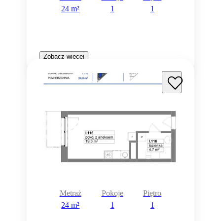
24 m²
1
1
Zobacz więcej
Metraż
Pokoje
Piętro
24 m²
1
1