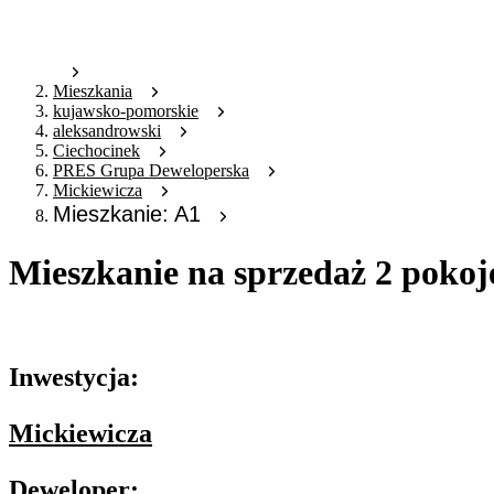
Mieszkania
kujawsko-pomorskie
aleksandrowski
Ciechocinek
PRES Grupa Deweloperska
Mickiewicza
Mieszkanie: A1
Mieszkanie na sprzedaż 2 pokoj
Oferta nieaktywna
Inwestycja:
Mickiewicza
Deweloper: