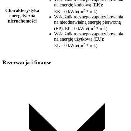
na energię końcową (EK)
:
2
Charakterystyka
EK= 0 kWh/(m
* rok)
energetyczna
Wskaźnik rocznego zapotrzebowania
nieruchomości
na nieodnawialną energię pierwotną
2
(EP)
:
EP= 0 kWh/(m
* rok)
Wskaźnik rocznego zapotrzebowania
na energię użytkową (EU)
:
2
EU= 0 kWh/(m
* rok)
Rezerwacja i finanse