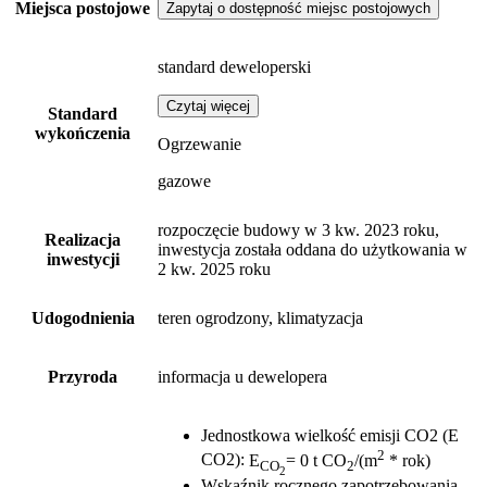
Miejsca postojowe
Zapytaj o dostępność miejsc postojowych
standard deweloperski
Czytaj więcej
Standard
wykończenia
Ogrzewanie
gazowe
rozpoczęcie budowy w 3 kw. 2023 roku,
Realizacja
inwestycja została oddana do użytkowania w
inwestycji
2 kw. 2025 roku
Udogodnienia
teren ogrodzony, klimatyzacja
Przyroda
informacja u dewelopera
Jednostkowa wielkość emisji CO2 (E
2
CO2)
:
E
= 0 t CO
/(m
* rok)
CO
2
2
Wskaźnik rocznego zapotrzebowania