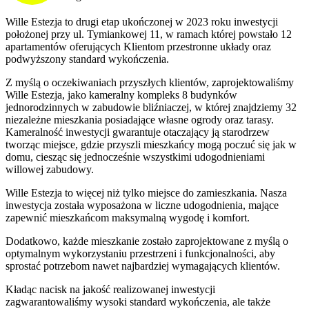
Wille Estezja to drugi etap ukończonej w 2023 roku inwestycji
położonej przy ul. Tymiankowej 11, w ramach której powstało 12
apartamentów oferujących Klientom przestronne układy oraz
podwyższony standard wykończenia.
Z myślą o oczekiwaniach przyszłych klientów, zaprojektowaliśmy
Wille Estezja, jako kameralny kompleks 8 budynków
jednorodzinnych w zabudowie bliźniaczej, w której znajdziemy 32
niezależne mieszkania posiadające własne ogrody oraz tarasy.
Kameralność inwestycji gwarantuje otaczający ją starodrzew
tworząc miejsce, gdzie przyszli mieszkańcy mogą poczuć się jak w
domu, ciesząc się jednocześnie wszystkimi udogodnieniami
willowej zabudowy.
Wille Estezja to więcej niż tylko miejsce do zamieszkania. Nasza
inwestycja została wyposażona w liczne udogodnienia, mające
zapewnić mieszkańcom maksymalną wygodę i komfort.
Dodatkowo, każde mieszkanie zostało zaprojektowane z myślą o
optymalnym wykorzystaniu przestrzeni i funkcjonalności, aby
sprostać potrzebom nawet najbardziej wymagających klientów.
Kładąc nacisk na jakość realizowanej inwestycji
zagwarantowaliśmy wysoki standard wykończenia, ale także