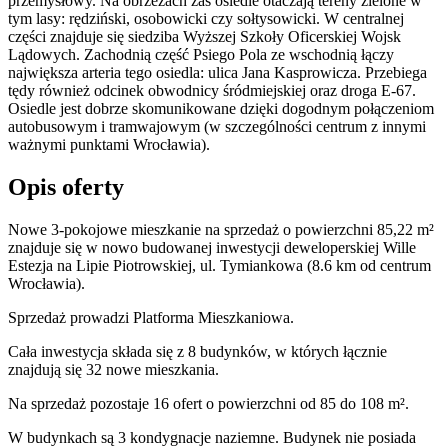
przemysłowy. Na obrzeżach zaś osiedle otaczają tereny zielone w
tym lasy: rędziński, osobowicki czy sołtysowicki. W centralnej
części znajduje się siedziba Wyższej Szkoły Oficerskiej Wojsk
Lądowych. Zachodnią część Psiego Pola ze wschodnią łączy
największa arteria tego osiedla: ulica Jana Kasprowicza. Przebiega
tędy również odcinek obwodnicy śródmiejskiej oraz droga E-67.
Osiedle jest dobrze skomunikowane dzięki dogodnym połączeniom
autobusowym i tramwajowym (w szczególności centrum z innymi
ważnymi punktami Wrocławia).
Opis oferty
Nowe 3-pokojowe mieszkanie na sprzedaż o powierzchni 85,22 m²
znajduje się w nowo
budowanej
inwestycji deweloperskiej
Wille
Estezja
na Lipie Piotrowskiej
,
ul. Tymiankowa
(8.6 km od centrum
Wrocławia).
Sprzedaż
prowadzi
Platforma Mieszkaniowa.
Cała inwestycja składa się z
8
budynków
,
w których
łącznie
znajdują się 32 nowe mieszkania.
Na sprzedaż pozostaje 16 ofert o powierzchni od 85 do 108 m².
W budynkach są 3 kondygnacje naziemne
. Budynek nie posiada