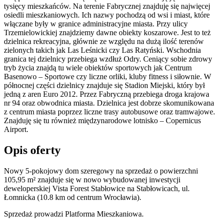
tysięcy mieszkańców. Na terenie Fabrycznej znajduję się najwięcej
osiedli mieszkaniowych. Ich nazwy pochodzą od wsi i miast, które
włączane były w granice administracyjne miasta. Przy ulicy
Trzemielowickiej znajdziemy dawne obiekty koszarowe. Jest to też
dzielnica rekreacyjna, głównie ze względu na dużą ilość terenów
zielonych takich jak Las Leśnicki czy Las Ratyński. Wschodnia
granica tej dzielnicy przebiega wzdłuż Odry. Ceniący sobie zdrowy
tryb życia znajdą tu wiele obiektów sportowych jak Centrum
Basenowo – Sportowe czy liczne orliki, kluby fitness i siłownie. W
północnej części dzielnicy znajduje się Stadion Miejski, który był
jedną z aren Euro 2012. Przez Fabryczną przebiega droga krajowa
nr 94 oraz obwodnica miasta. Dzielnica jest dobrze skomunikowana
z centrum miasta poprzez liczne trasy autobusowe oraz tramwajowe.
Znajduję się tu również międzynarodowe lotnisko – Copernicus
Airport.
Opis oferty
Nowy 5-pokojowy dom szeregowy na sprzedaż o powierzchni
105,95 m²
znajduje się w nowo
wybudowanej
inwestycji
deweloperskiej
Vista Forest Stabłowice
na Stabłowicach
,
ul.
Łomnicka
(10.8 km od centrum Wrocławia).
Sprzedaż
prowadzi
Platforma Mieszkaniowa.