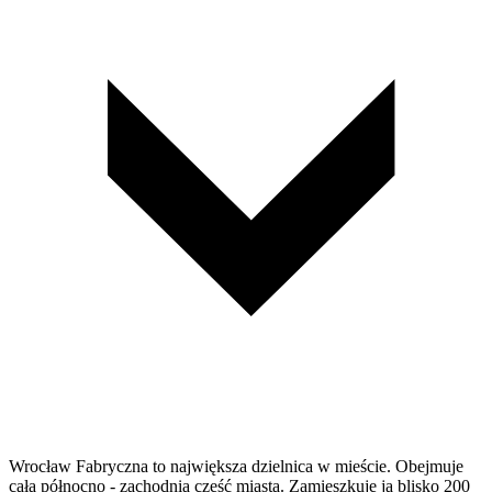
Wrocław Fabryczna to największa dzielnica w mieście. Obejmuje
całą północno - zachodnią część miasta. Zamieszkuję ją blisko 200