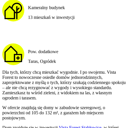
Kameralny budynek
13 mieszkań w inwestycji
Pow. dodatkowe
Taras, Ogródek
Dla tych, którzy chcą mieszkać wygodnie. I po swojemu. Vista
Forest to nowoczesne osiedle domów jednorodzinnych,
zaprojektowane z myślą o tych, którzy szukają codziennego spokoju
– ale nie chcą rezygnować z wygody i wysokiego standardu.
Zamieszkasz tu wśród zieleni, z widokiem na las, z własnym
ogrodem i tarasem.
W ofercie znajdują się domy w zabudowie szeregowej, o
powierzchni od 105 do 132 m², z garażem lub miejscem
postojowym.
Dom
znajduje się w inwestycji
Vista Forest Stabłowice
, w której