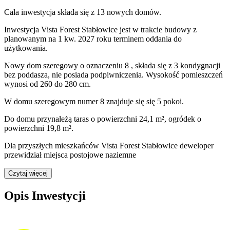
Cała inwestycja składa się z
13
nowych domów.
Inwestycja Vista Forest Stabłowice jest w trakcie budowy z
planowanym na 1 kw. 2027 roku terminem oddania do
użytkowania
.
Nowy dom
szeregowy
o oznaczeniu
8
,
składa się z 3 kondygnacji
bez poddasza
,
nie posiada podpiwniczenia
. Wysokość pomieszczeń
wynosi
od 260 do 280
cm.
W domu
szeregowym
numer
8
znajduje się
się
5
pokoi
.
Do domu
przynależą
taras o powierzchni 24,1 m², ogródek o
powierzchni 19,8 m²
.
Dla przyszłych mieszkańców Vista Forest Stabłowice deweloper
przewidział
miejsca postojowe naziemne
Czytaj więcej
Opis Inwestycji