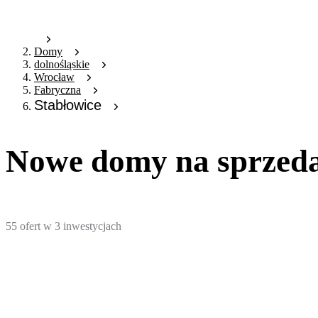
Domy
dolnośląskie
Wrocław
Fabryczna
Stabłowice
Nowe domy na sprzeda
55
ofert
w
3
inwestycjach