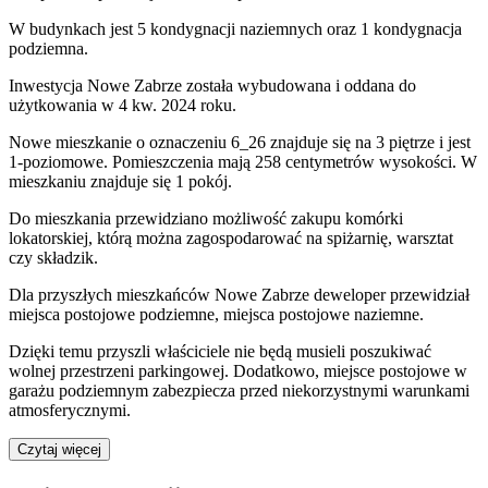
W budynkach jest 5 kondygnacji naziemnych
oraz 1 kondygnacja
podziemna.
Inwestycja Nowe Zabrze została wybudowana i oddana do
użytkowania w 4 kw. 2024 roku
.
Nowe mieszkanie
o oznaczeniu
6_26
znajduje się na 3 piętrze
i jest
1
-poziomow
e
. Pomieszczenia mają
258
centymetrów wysokości. W
mieszkaniu
znajduje
się
1
pokój
.
Do
mieszkania
przewidziano możliwość zakupu komórki
lokatorskiej
, którą można zagospodarować na spiżarnię, warsztat
czy składzik.
Dla przyszłych mieszkańców
Nowe Zabrze
deweloper przewidział
miejsca postojowe podziemne, miejsca postojowe naziemne
.
Dzięki temu przyszli właściciele nie będą musieli poszukiwać
wolnej przestrzeni parkingowej.
Dodatkowo, miejsce postojowe w
garażu podziemnym zabezpiecza przed niekorzystnymi warunkami
atmosferycznymi.
Czytaj więcej