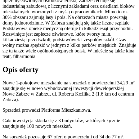
uprzemysłowionych ośrodków Polski, Zabrze cechuje się
industrialną zabudową z licznymi zakładami oraz osiedlami bloków
mieszkalnych tworzonych z myślą o pracownikach. Mimo to ok.
30% obszaru zajmują lasy i pola. Na obrzeżach miasta powstają
domy jednorodzinne. W Zabrzu znajdują się także liczne szpitale.
Podstawową opiekę medyczną oferuje tu kilkadziesiąt przychodni.
Rozwinięte jest zaplecze oświatowe, które tworzy m.in.
kilkadziesiąt przedszkoli, podstawówek i zespołów szkół. Czas
wolny można spędzić w jednym z kilku parków miejskich. Znajduje
się tu także wiele ogólnodostępnych boisk. W mieście są także kina,
teatr, filharmonia.
Opis oferty
Nowe 1-pokojowe mieszkanie na sprzedaż o powierzchni 34,29 m²
znajduje się w nowo
wybudowanej
inwestycji deweloperskiej
Nowe Zabrze
w Zabrzu
,
ul. Roberta Koźlika
2
(1.6 km od centrum
Zabrza).
Sprzedaż
prowadzi
Platforma Mieszkaniowa.
Cała inwestycja składa się z
3
budynków
,
w których
łącznie
znajduje się 100 nowych mieszkań.
Na sprzedaż pozostaje 67 ofert o powierzchni od 34 do 77 m².