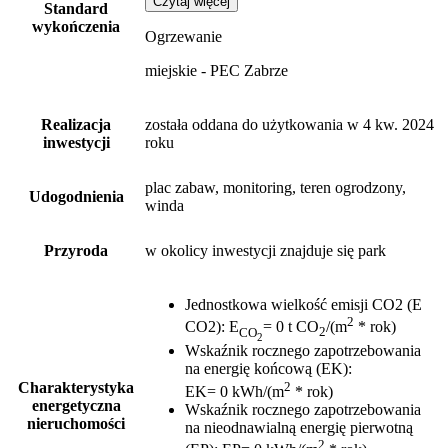
Czytaj więcej
Standard
wykończenia
Ogrzewanie
miejskie - PEC Zabrze
Realizacja
została oddana do użytkowania w 4 kw. 2024
inwestycji
roku
plac zabaw, monitoring, teren ogrodzony,
Udogodnienia
winda
Przyroda
w okolicy inwestycji znajduje się park
Jednostkowa wielkość emisji CO2 (E
2
CO2)
:
E
= 0 t CO
/(m
* rok)
CO
2
2
Wskaźnik rocznego zapotrzebowania
na energię końcową (EK)
:
2
Charakterystyka
EK= 0 kWh/(m
* rok)
energetyczna
Wskaźnik rocznego zapotrzebowania
nieruchomości
na nieodnawialną energię pierwotną
2