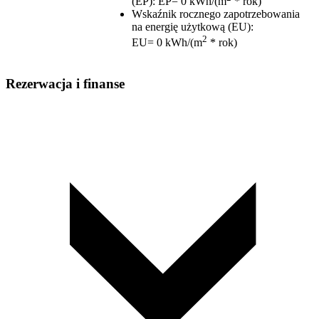
(EP)
:
EP= 0 kWh/(m
* rok)
Wskaźnik rocznego zapotrzebowania
na energię użytkową (EU)
:
2
EU= 0 kWh/(m
* rok)
Rezerwacja i finanse