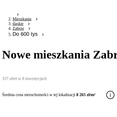
Mieszkania
śląskie
Zabrze
Do 600 tys
Nowe mieszkania Zabrze
337
ofert
w
8
inwestycjach
Średnia cena nieruchomości w tej lokalizacji
8 265 zł/m²