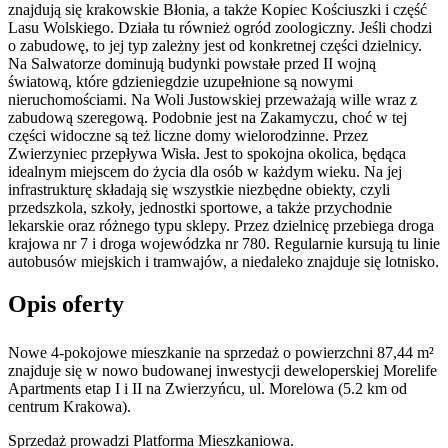
znajdują się krakowskie Błonia, a także Kopiec Kościuszki i część
Lasu Wolskiego. Działa tu również ogród zoologiczny. Jeśli chodzi
o zabudowę, to jej typ zależny jest od konkretnej części dzielnicy.
Na Salwatorze dominują budynki powstałe przed II wojną
światową, które gdzieniegdzie uzupełnione są nowymi
nieruchomościami. Na Woli Justowskiej przeważają wille wraz z
zabudową szeregową. Podobnie jest na Zakamyczu, choć w tej
części widoczne są też liczne domy wielorodzinne. Przez
Zwierzyniec przepływa Wisła. Jest to spokojna okolica, będąca
idealnym miejscem do życia dla osób w każdym wieku. Na jej
infrastrukturę składają się wszystkie niezbędne obiekty, czyli
przedszkola, szkoły, jednostki sportowe, a także przychodnie
lekarskie oraz różnego typu sklepy. Przez dzielnicę przebiega droga
krajowa nr 7 i droga wojewódzka nr 780. Regularnie kursują tu linie
autobusów miejskich i tramwajów, a niedaleko znajduje się lotnisko.
Opis oferty
Nowe 4-pokojowe mieszkanie na sprzedaż o powierzchni 87,44 m²
znajduje się w nowo
budowanej
inwestycji deweloperskiej
Morelife
Apartments etap I i II
na Zwierzyńcu
,
ul. Morelowa
(5.2 km od
centrum Krakowa).
Sprzedaż
prowadzi
Platforma Mieszkaniowa.