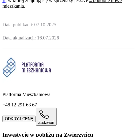
II
, w której
znajdują
się w sprzedaży jeszcze
4
podobne nowe
mieszkania
.
Data publikacji:
07.10.2025
Data aktualizacji:
16.07.2026
Platforma Mieszkaniowa
+48 12 291 63 67
ODKRYJ CENĘ
Zadzwoń
Inwestycje w pobliżu na Zwierzyńcu