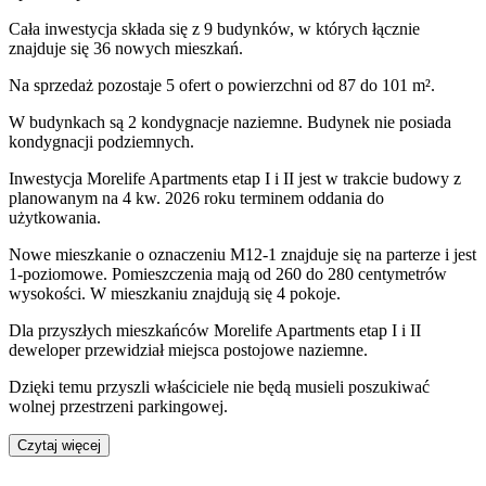
Cała inwestycja składa się z
9
budynków
,
w których
łącznie
znajduje się 36 nowych mieszkań.
Na sprzedaż pozostaje 5 ofert o powierzchni od 87 do 101 m².
W budynkach są 2 kondygnacje naziemne
. Budynek nie posiada
kondygnacji podziemnych.
Inwestycja Morelife Apartments etap I i II jest w trakcie budowy z
planowanym na 4 kw. 2026 roku terminem oddania do
użytkowania
.
Nowe mieszkanie
o oznaczeniu
M12-1
znajduje się na parterze
i jest
1
-poziomow
e
. Pomieszczenia mają
od 260 do 280
centymetrów
wysokości. W
mieszkaniu
znajdują
się
4
pokoje
.
Dla przyszłych mieszkańców
Morelife Apartments etap I i II
deweloper przewidział
miejsca postojowe naziemne
.
Dzięki temu przyszli właściciele nie będą musieli poszukiwać
wolnej przestrzeni parkingowej.
Czytaj więcej