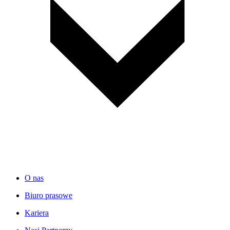
O nas
Biuro prasowe
Kariera