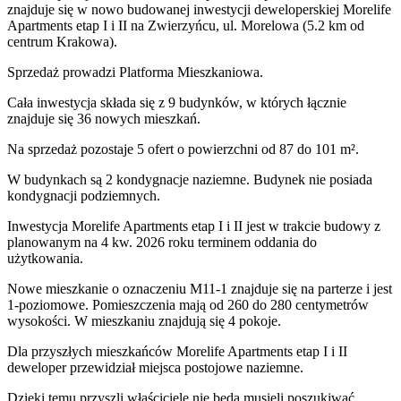
znajduje się w nowo
budowanej
inwestycji deweloperskiej
Morelife
Apartments etap I i II
na Zwierzyńcu
,
ul. Morelowa
(5.2 km od
centrum Krakowa).
Sprzedaż
prowadzi
Platforma Mieszkaniowa.
Cała inwestycja składa się z
9
budynków
,
w których
łącznie
znajduje się 36 nowych mieszkań.
Na sprzedaż pozostaje 5 ofert o powierzchni od 87 do 101 m².
W budynkach są 2 kondygnacje naziemne
. Budynek nie posiada
kondygnacji podziemnych.
Inwestycja Morelife Apartments etap I i II jest w trakcie budowy z
planowanym na 4 kw. 2026 roku terminem oddania do
użytkowania
.
Nowe mieszkanie
o oznaczeniu
M11-1
znajduje się na parterze
i jest
1
-poziomow
e
. Pomieszczenia mają
od 260 do 280
centymetrów
wysokości. W
mieszkaniu
znajdują
się
4
pokoje
.
Dla przyszłych mieszkańców
Morelife Apartments etap I i II
deweloper przewidział
miejsca postojowe naziemne
.
Dzięki temu przyszli właściciele nie będą musieli poszukiwać