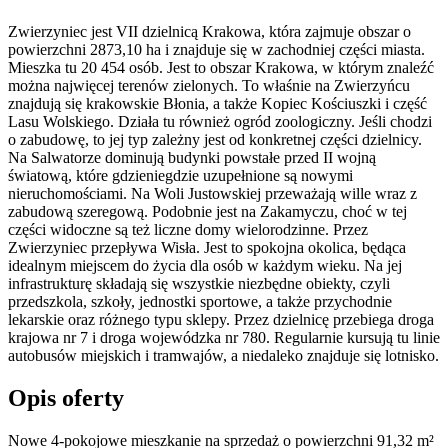
Zwierzyniec jest VII dzielnicą Krakowa, która zajmuje obszar o
powierzchni 2873,10 ha i znajduje się w zachodniej części miasta.
Mieszka tu 20 454 osób. Jest to obszar Krakowa, w którym znaleźć
można najwięcej terenów zielonych. To właśnie na Zwierzyńcu
znajdują się krakowskie Błonia, a także Kopiec Kościuszki i część
Lasu Wolskiego. Działa tu również ogród zoologiczny. Jeśli chodzi
o zabudowę, to jej typ zależny jest od konkretnej części dzielnicy.
Na Salwatorze dominują budynki powstałe przed II wojną
światową, które gdzieniegdzie uzupełnione są nowymi
nieruchomościami. Na Woli Justowskiej przeważają wille wraz z
zabudową szeregową. Podobnie jest na Zakamyczu, choć w tej
części widoczne są też liczne domy wielorodzinne. Przez
Zwierzyniec przepływa Wisła. Jest to spokojna okolica, będąca
idealnym miejscem do życia dla osób w każdym wieku. Na jej
infrastrukturę składają się wszystkie niezbędne obiekty, czyli
przedszkola, szkoły, jednostki sportowe, a także przychodnie
lekarskie oraz różnego typu sklepy. Przez dzielnicę przebiega droga
krajowa nr 7 i droga wojewódzka nr 780. Regularnie kursują tu linie
autobusów miejskich i tramwajów, a niedaleko znajduje się lotnisko.
Opis oferty
Nowe 4-pokojowe mieszkanie na sprzedaż o powierzchni 91,32 m²