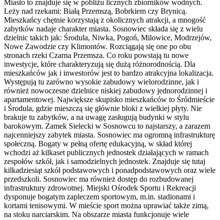
Miasto to znajduje się w pobliżu licznych zbiorników wodnych.
Leży nad rzekami: Białą Przemszą, Bobrkiem czy Brynicą.
Mieszkańcy chętnie korzystają z okolicznych atrakcji, a mnogość
zabytków nadaje charakter miasta. Sosnowiec składa się z wielu
dzielnic takich jak: Środula, Niwka, Pogoń, Milowice, Modrzejów,
Nowe Zawodzie czy Klimontów. Rozciągają się one po obu
stronach rzeki Czarna Przemsza. Co roku powstają tu nowe
inwestycje, które charakteryzują się dużą różnorodnością. Dla
mieszkańców jak i inwestorów jest to bardzo atrakcyjna lokalizacja.
Występują tu zarówno wysokie zabudowy wielorodzinne, jak i
również nowoczesne dzielnice niskiej zabudowy jednorodzinnej i
apartamentowej. Największe skupisko mieszkańców to Śródmieście
i Środula, gdzie mieszczą się głównie bloki z wielkiej płyty. Nie
brakuje tu zabytków, a na uwagę zasługują budynki w stylu
barokowym. Zamek Sielecki w Sosnowcu to najstarszy, a zarazem
najcenniejszy zabytek miasta. Sosnowiec ma ogromną infrastrukturę
społeczną. Bogaty w pełną ofertę edukacyjną, w skład której
wchodzi aż kilkaset publicznych jednostek działających w ramach
zespołów szkół, jak i samodzielnych jednostek. Znajduje się tutaj
kilkadziesiąt szkół podstawowych i ponadpodstawowych oraz wiele
przedszkoli. Sosnowiec ma również dostęp do rozbudowanej
infrastruktury zdrowotnej. Miejski Ośrodek Sportu i Rekreacji
dysponuje bogatym zapleczem sportowym, m.in. stadionami i
kortami tenisowymi. W mieście sport można uprawiać także zimą,
na stoku narciarskim. Na obszarze miasta funkcjonuje wiele