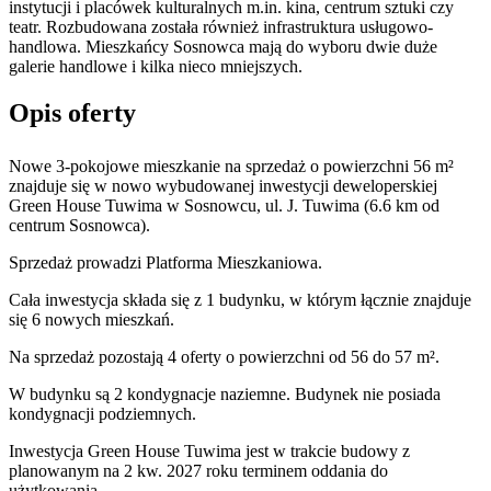
instytucji i placówek kulturalnych m.in. kina, centrum sztuki czy
teatr. Rozbudowana została również infrastruktura usługowo-
handlowa. Mieszkańcy Sosnowca mają do wyboru dwie duże
galerie handlowe i kilka nieco mniejszych.
Opis oferty
Nowe 3-pokojowe mieszkanie na sprzedaż o powierzchni 56 m²
znajduje się w nowo
wybudowanej
inwestycji deweloperskiej
Green House Tuwima
w Sosnowcu
,
ul. J. Tuwima
(6.6 km od
centrum Sosnowca).
Sprzedaż
prowadzi
Platforma Mieszkaniowa.
Cała inwestycja składa się z
1
budynku
,
w którym
łącznie znajduje
się 6 nowych mieszkań.
Na sprzedaż pozostają 4 oferty o powierzchni od 56 do 57 m².
W budynku są 2 kondygnacje naziemne
. Budynek nie posiada
kondygnacji podziemnych.
Inwestycja Green House Tuwima jest w trakcie budowy z
planowanym na 2 kw. 2027 roku terminem oddania do
użytkowania
.