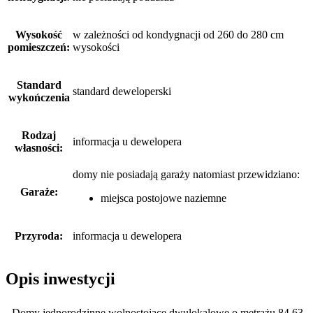
Wysokość
w zależności od kondygnacji od 260 do 280 cm
pomieszczeń:
wysokości
Standard
standard deweloperski
wykończenia
Rodzaj
informacja u dewelopera
własności:
domy nie posiadają garaży
natomiast
przewidziano:
Garaże:
miejsca postojowe naziemne
Przyroda:
informacja u dewelopera
Opis inwestycji
- Domy jednorodzinne wolnostojące dwulokalowe o metrażu 84,63