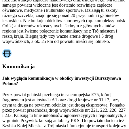
samego powiatu widoczne jest dostatnio rozwinięte zaplecze
oświatowe, medyczne i kulturalno-sportowe. Działają tu szkoły
różnego szczebla, znajduje się ponad 20 przychodni i gabinetów
lekarskich. Nie brakuje obiektów sportowych (np. kompleksy boisk
Orlik) ani terenów rekreacyjnych. Jednym z głównych atutów
regionu jest świetne połączenie komunikacyjne z Trójmiastem i
resztą kraju. Biegną tędy trzy ważne arterie drogowe i 5 dróg
wojewódzkich, a ok. 25 km od powiatu mieści się lotnisko.
Komunikacja
Jak wygląda komunikacja w okolicy inwestycji Bursztynowa
Polana?
Przez powiat gdański przebiega trasa europejska E75, której
fragmentem jest autostrada A1 oraz drogi krajowe nr 91 i 7, przy
czym ta druga na pewnym odcinku jest drogą ekspresową. Ponadto
przez powiat przechodzą drogi wojewódzkie nr: 221, 222, 226, 227
i 233. Kursują tu linie autobusów aglomeracyjnych i regionalnych, a
w gminie Przywidz kursują autobusy PKS. Do powiatu dociera też
Szybka Kolej Miejska z Trójmiasta i funkcjonuje transport kolejowy