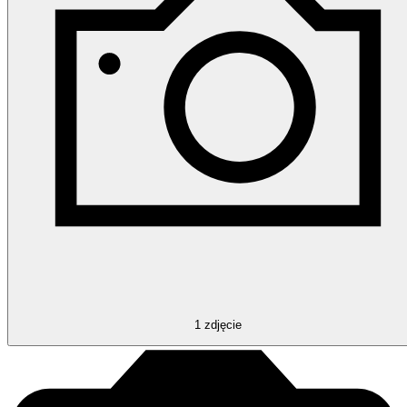
1
zdjęcie