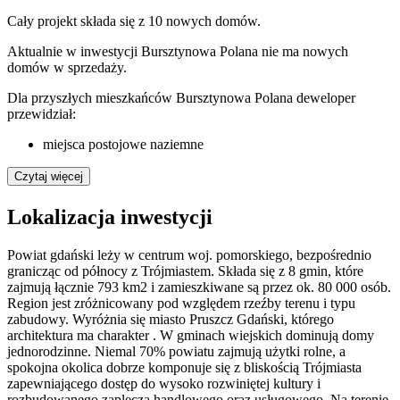
Cały projekt składa się z
10 nowych domów
.
Aktualnie w inwestycji
Bursztynowa Polana
nie ma nowych
domów w sprzedaży.
Dla przyszłych mieszkańców Bursztynowa Polana deweloper
przewidział:
miejsca postojowe naziemne
Czytaj więcej
Lokalizacja inwestycji
Powiat gdański leży w centrum woj. pomorskiego, bezpośrednio
granicząc od północy z Trójmiastem. Składa się z 8 gmin, które
zajmują łącznie 793 km2 i zamieszkiwane są przez ok. 80 000 osób.
Region jest zróżnicowany pod względem rzeźby terenu i typu
zabudowy. Wyróżnia się miasto Pruszcz Gdański, którego
architektura ma charakter . W gminach wiejskich dominują domy
jednorodzinne. Niemal 70% powiatu zajmują użytki rolne, a
spokojna okolica dobrze komponuje się z bliskością Trójmiasta
zapewniającego dostęp do wysoko rozwiniętej kultury i
rozbudowanego zaplecza handlowego oraz usługowego. Na terenie