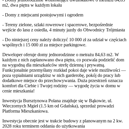
m2, dwa piętra w każdym lokalu
- Domy z miejscami postojowymi i ogrodem
- Tereny zielone, szlaki rowerowe i spacerowe, bezpośrednie
wejście do lasu z osiedla, 4 minuty jazdy do Obwodnicy Trójmiasta
- Do niniejszej ceny należy doliczyć 10 000 zł za udział w częściach
wspólnych i 15 000 zł za miejsce parkingowe.
Deweloper oferuje domy jednorodzinne o metrażu 84,63 m2. W
każdym z nich zaplanowano dwa piętra, co pozwala podzielić dom
na wygodną dla mieszkańców strefę dzienną i prywatną.
Funkcjonalnie przemyślany rozkład pokoi daje wiele możliwości —
poza sypialniami urządzisz w nich garderobę, pokój do pracy lub
dodatkowe miejsce do przechowywania. Duża przestrzeń oznacza
komfort dla Ciebie i Twojej rodziny — wygodę życia w domu w
cenie mieszkania!
Inwestycja Bursztynowa Polana znajduje się w Bąkowie, ul.
Wieczornych Mgieł (1.5 km od Gdańska), sprzedaż prowadzi
Platforma Mieszkaniowa.
Inwestycja obecnie jest w trakcie budowy z planowanym na 2 kw.
2028 roku terminem oddania do użytkowania