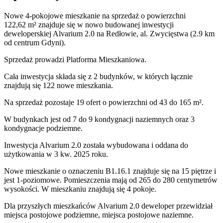
Nowe 4-pokojowe mieszkanie na sprzedaż o powierzchni
122,62 m²
znajduje się w nowo
budowanej
inwestycji
deweloperskiej
Alvarium 2.0
na Redłowie
,
al. Zwycięstwa
(2.9 km
od centrum Gdyni).
Sprzedaż
prowadzi
Platforma Mieszkaniowa.
Cała inwestycja składa się z
2
budynków
,
w których
łącznie
znajdują się 122 nowe mieszkania.
Na sprzedaż pozostaje 19 ofert o powierzchni od 43 do 165 m².
W budynkach jest od 7 do 9 kondygnacji naziemnych
oraz 3
kondygnacje podziemne.
Inwestycja Alvarium 2.0 została wybudowana i oddana do
użytkowania w 3 kw. 2025 roku
.
Nowe mieszkanie
o oznaczeniu
B1.16.1
znajduje się na 15 piętrze
i
jest
1
-poziomow
e
. Pomieszczenia mają
od 265 do 280
centymetrów
wysokości. W
mieszkaniu
znajdują
się
4
pokoje
.
Dla przyszłych mieszkańców
Alvarium 2.0
deweloper przewidział
miejsca postojowe podziemne, miejsca postojowe naziemne
.