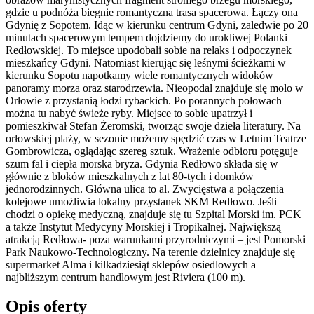
gdzie u podnóża biegnie romantyczna trasa spacerowa. Łączy ona
Gdynię z Sopotem. Idąc w kierunku centrum Gdyni, zaledwie po 20
minutach spacerowym tempem dojdziemy do urokliwej Polanki
Redłowskiej. To miejsce upodobali sobie na relaks i odpoczynek
mieszkańcy Gdyni. Natomiast kierując się leśnymi ścieżkami w
kierunku Sopotu napotkamy wiele romantycznych widoków
panoramy morza oraz starodrzewia. Nieopodal znajduje się molo w
Orłowie z przystanią łodzi rybackich. Po porannych połowach
można tu nabyć świeże ryby. Miejsce to sobie upatrzył i
pomieszkiwał Stefan Żeromski, tworząc swoje dzieła literatury. Na
orłowskiej plaży, w sezonie możemy spędzić czas w Letnim Teatrze
Gombrowicza, oglądając szereg sztuk. Wrażenie odbioru potęguje
szum fal i ciepła morska bryza. Gdynia Redłowo składa się w
głównie z bloków mieszkalnych z lat 80-tych i domków
jednorodzinnych. Główna ulica to al. Zwycięstwa a połączenia
kolejowe umożliwia lokalny przystanek SKM Redłowo. Jeśli
chodzi o opiekę medyczną, znajduje się tu Szpital Morski im. PCK
a także Instytut Medycyny Morskiej i Tropikalnej. Największą
atrakcją Redłowa- poza warunkami przyrodniczymi – jest Pomorski
Park Naukowo-Technologiczny. Na terenie dzielnicy znajduje się
supermarket Alma i kilkadziesiąt sklepów osiedlowych a
najbliższym centrum handlowym jest Riviera (100 m).
Opis oferty