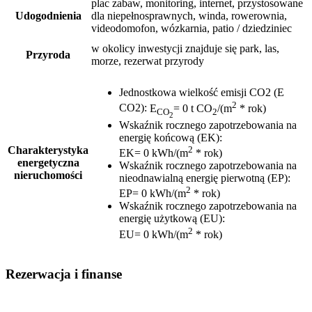
plac zabaw, monitoring, internet, przystosowane
Udogodnienia
dla niepełnosprawnych, winda, rowerownia,
videodomofon, wózkarnia, patio / dziedziniec
w okolicy inwestycji znajduje się park, las,
Przyroda
morze, rezerwat przyrody
Jednostkowa wielkość emisji CO2 (E
2
CO2)
:
E
= 0 t CO
/(m
* rok)
CO
2
2
Wskaźnik rocznego zapotrzebowania na
energię końcową (EK)
:
2
Charakterystyka
EK= 0 kWh/(m
* rok)
energetyczna
Wskaźnik rocznego zapotrzebowania na
nieruchomości
nieodnawialną energię pierwotną (EP)
:
2
EP= 0 kWh/(m
* rok)
Wskaźnik rocznego zapotrzebowania na
energię użytkową (EU)
:
2
EU= 0 kWh/(m
* rok)
Rezerwacja i finanse