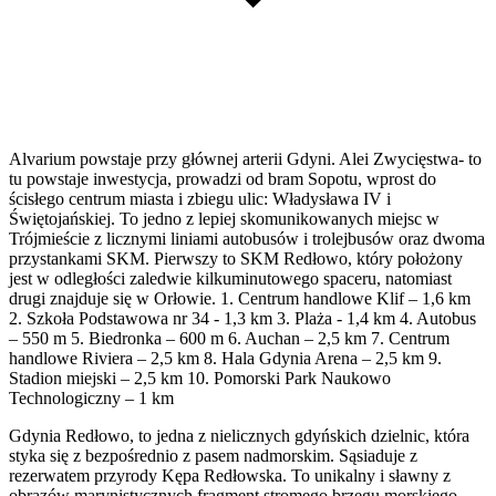
Alvarium powstaje przy głównej arterii Gdyni. Alei Zwycięstwa- to
tu powstaje inwestycja, prowadzi od bram Sopotu, wprost do
ścisłego centrum miasta i zbiegu ulic: Władysława IV i
Świętojańskiej. To jedno z lepiej skomunikowanych miejsc w
Trójmieście z licznymi liniami autobusów i trolejbusów oraz dwoma
przystankami SKM. Pierwszy to SKM Redłowo, który położony
jest w odległości zaledwie kilkuminutowego spaceru, natomiast
drugi znajduje się w Orłowie. 1. Centrum handlowe Klif – 1,6 km
2. Szkoła Podstawowa nr 34 - 1,3 km 3. Plaża - 1,4 km 4. Autobus
– 550 m 5. Biedronka – 600 m 6. Auchan – 2,5 km 7. Centrum
handlowe Riviera – 2,5 km 8. Hala Gdynia Arena – 2,5 km 9.
Stadion miejski – 2,5 km 10. Pomorski Park Naukowo
Technologiczny – 1 km
Gdynia Redłowo, to jedna z nielicznych gdyńskich dzielnic, która
styka się z bezpośrednio z pasem nadmorskim. Sąsiaduje z
rezerwatem przyrody Kępa Redłowska. To unikalny i sławny z
obrazów marynistycznych fragment stromego brzegu morskiego,