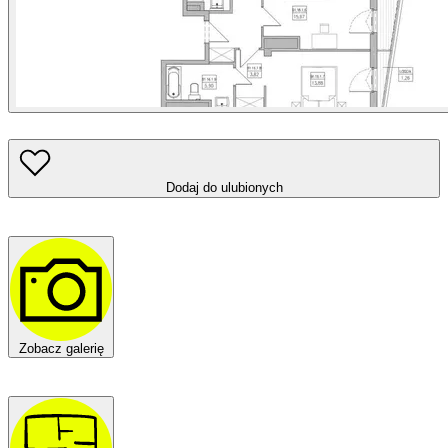
Dodaj do ulubionych
Zobacz galerię