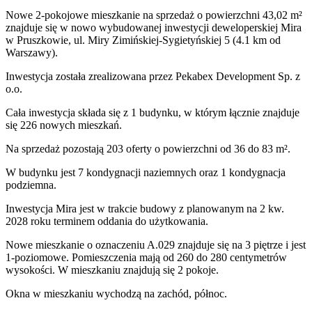
Nowe 2-pokojowe mieszkanie na sprzedaż o powierzchni 43,02 m²
znajduje się w nowo
wybudowanej
inwestycji deweloperskiej
Mira
w Pruszkowie
,
ul. Miry Zimińskiej-Sygietyńskiej
5
(4.1 km od
Warszawy).
Inwestycja
została zrealizowana
przez
Pekabex Development Sp. z
o.o.
Cała inwestycja składa się z
1
budynku
,
w którym
łącznie znajduje
się 226 nowych mieszkań.
Na sprzedaż pozostają 203 oferty o powierzchni od 36 do 83 m².
W budynku jest 7 kondygnacji naziemnych
oraz 1 kondygnacja
podziemna.
Inwestycja Mira jest w trakcie budowy z planowanym na 2 kw.
2028 roku terminem oddania do użytkowania
.
Nowe mieszkanie
o oznaczeniu
A.029
znajduje się na 3 piętrze
i jest
1
-poziomow
e
. Pomieszczenia mają
od 260 do 280
centymetrów
wysokości. W
mieszkaniu
znajdują
się
2
pokoje
.
Okna w mieszkaniu wychodzą na zachód, północ.