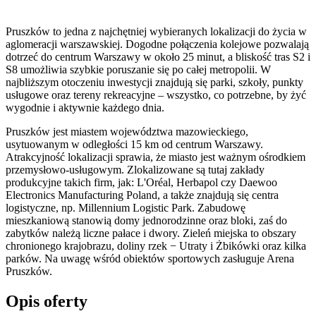
Pruszków to jedna z najchętniej wybieranych lokalizacji do życia w
aglomeracji warszawskiej. Dogodne połączenia kolejowe pozwalają
dotrzeć do centrum Warszawy w około 25 minut, a bliskość tras S2 i
S8 umożliwia szybkie poruszanie się po całej metropolii. W
najbliższym otoczeniu inwestycji znajdują się parki, szkoły, punkty
usługowe oraz tereny rekreacyjne – wszystko, co potrzebne, by żyć
wygodnie i aktywnie każdego dnia.
Pruszków jest miastem województwa mazowieckiego,
usytuowanym w odległości 15 km od centrum Warszawy.
Atrakcyjność lokalizacji sprawia, że miasto jest ważnym ośrodkiem
przemysłowo-usługowym. Zlokalizowane są tutaj zakłady
produkcyjne takich firm, jak: L'Oréal, Herbapol czy Daewoo
Electronics Manufacturing Poland, a także znajdują się centra
logistyczne, np. Millennium Logistic Park. Zabudowę
mieszkaniową stanowią domy jednorodzinne oraz bloki, zaś do
zabytków należą liczne pałace i dwory. Zieleń miejska to obszary
chronionego krajobrazu, doliny rzek − Utraty i Żbikówki oraz kilka
parków. Na uwagę wśród obiektów sportowych zasługuje Arena
Pruszków.
Opis oferty