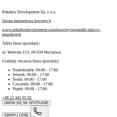
Pekabex Development Sp. z o.o.
Strona internetowa inwestycji
www.pekabexdevelopment.com/inwestycja/osiedle-mira-w-
pruszkowie
Adres biura sprzedaży:
ul. Warecka 11A, 00-034 Warszawa
Godziny otwarcia biura sprzedaży:
Poniedziałek:
09:00
-
17:00
Wtorek:
09:00
-
17:00
Środa:
09:00
-
17:00
Czwartek:
09:00
-
17:00
Piątek:
09:00
-
17:00
+48 22 445 95 92
UMÓW SIĘ NA SPOTKANIE
ODKRYJ CENĘ