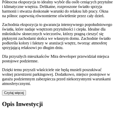
Północna ekspozycja to idealny wybór dla osób ceniących przytulne
i klimatyczne wnętrza. Delikatne, rozproszone światło sprzyja
harmonii i stwarza doskonałe warunki do relaksu lub pracy. Okna
na północ zapewnią równomierne oświetlenie przez cały dzień.
Zachodnia ekspozycja to gwarancja intensywnego popołudniowego
światła, które nadaje wnętrzom przytulności i ciepła. Idealne dla
miłośników słonecznych wieczorów, którzy pragną cieszyć się
pięknymi zachodami słońca we własnym domu. Zachodnie światło
podkreśla kolory i faktury w aranżacji wnętrz, tworząc atmosferę
sprzyjającą relaksowi po długim dniu.
Dla przyszłych mieszkańców
Mira
deweloper przewidział
miejsca
postojowe podziemne
.
Dzięki temu przyszli właściciele nie będą musieli poszukiwać
wolnej przestrzeni parkingowej.
Dodatkowo, miejsce postojowe w
garażu podziemnym zabezpiecza przed niekorzystnymi warunkami
atmosferycznymi.
Czytaj więcej
Opis Inwestycji