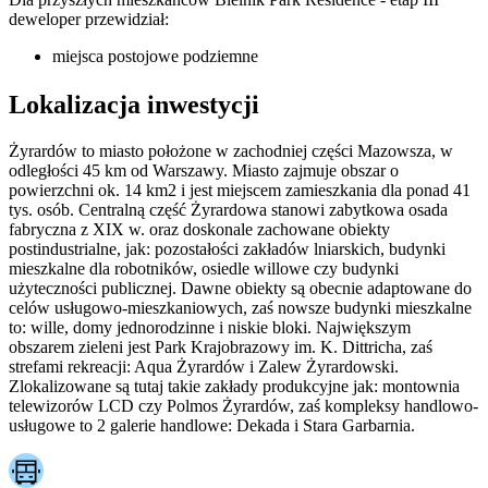
deweloper przewidział:
miejsca postojowe podziemne
Lokalizacja inwestycji
Żyrardów to miasto położone w zachodniej części Mazowsza, w
odległości 45 km od Warszawy. Miasto zajmuje obszar o
powierzchni ok. 14 km2 i jest miejscem zamieszkania dla ponad 41
tys. osób. Centralną część Żyrardowa stanowi zabytkowa osada
fabryczna z XIX w. oraz doskonale zachowane obiekty
postindustrialne, jak: pozostałości zakładów lniarskich, budynki
mieszkalne dla robotników, osiedle willowe czy budynki
użyteczności publicznej. Dawne obiekty są obecnie adaptowane do
celów usługowo-mieszkaniowych, zaś nowsze budynki mieszkalne
to: wille, domy jednorodzinne i niskie bloki. Największym
obszarem zieleni jest Park Krajobrazowy im. K. Dittricha, zaś
strefami rekreacji: Aqua Żyrardów i Zalew Żyrardowski.
Zlokalizowane są tutaj takie zakłady produkcyjne jak: montownia
telewizorów LCD czy Polmos Żyrardów, zaś kompleksy handlowo-
usługowe to 2 galerie handlowe: Dekada i Stara Garbarnia.