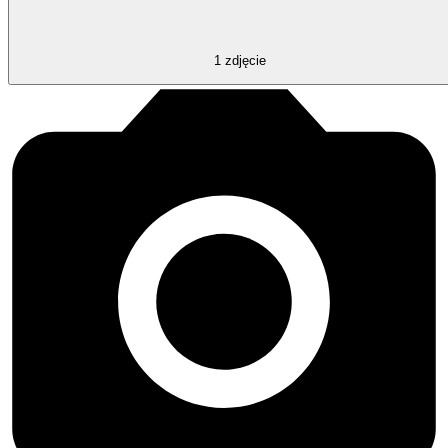
1
zdjęcie