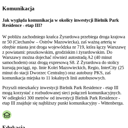
Komunikacja
Jak wygląda komunikacja w okolicy inwestycji Bielnik Park
Residence - etap III?
W pobliżu zachodniego krańca Żyrardowa przebiega droga krajowa
nr 50 (Ciechanów – Ostrów Mazowiecka), zaś ważną arterią w
obrębie miasta jest droga wojewódzka nr 719, która łączy Warszawę
z powiatami: pruszkowskim, grodziskim i żyrardowskim. Do
Warszawy można dojechać również autostradą A2 (40 minut
samochodem) oraz drogą expresową S8. Z Żyrardowa do stolicy
kursują pociągi, np. linie Kolei Mazowieckich, Regio, InterCity (25
minut do stacji Dworzec Centralny) oraz autobusy PKS, zaś
komunikacja miejska to 11 lokalnych linii autobusowych.
Przyszli mieszkańcy inwestycji Bielnik Park Residence - etap III
mogą korzystać z rozbudowanej sieci połączeń komunikacyjnych.
W odległości 300 metrów od inwestycji Bielnik Park Residence -
etap III znajduje się najbliższy punkt komunikacyjny - Wittenberga.
Edukacja